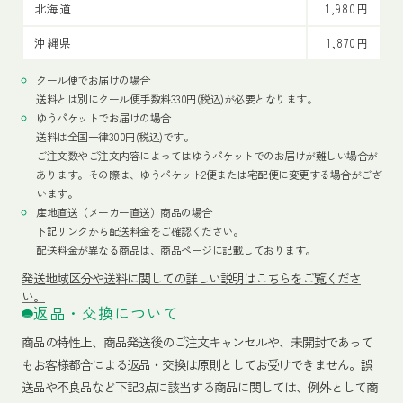
北海道
1,980円
沖縄県
1,870円
クール便でお届けの場合
送料とは別にクール便手数料330円(税込)が必要となります。
ゆうパケットでお届けの場合
送料は全国一律300円(税込)です。
ご注文数やご注文内容によってはゆうパケットでのお届けが難しい場合が
あります。その際は、ゆうパケット2便または宅配便に変更する場合がござ
います。
産地直送（メーカー直送）商品の場合
下記リンクから配送料金をご確認ください。
配送料金が異なる商品は、商品ページに記載しております。
発送地域区分や送料に関しての詳しい説明はこちらをご覧くださ
い。
返品・交換について
商品の特性上、商品発送後のご注文キャンセルや、未開封であって
もお客様都合による返品・交換は原則としてお受けできません。誤
送品や不良品など下記3点に該当する商品に関しては、例外として商