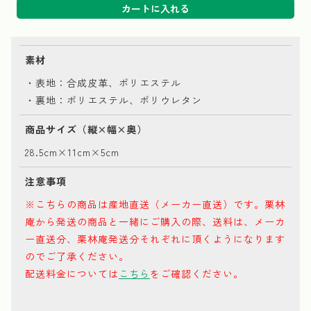
カートに入れる
素材
・表地：合成皮革、ポリエステル
・裏地：ポリエステル、ポリウレタン
商品サイズ（縦×幅×奥）
28.5cm×11cm×5cm
注意事項
※こちらの商品は産地直送（メーカー直送）です。栗林
庵から発送の商品と一緒にご購入の際、送料は、メーカ
ー直送分、栗林庵発送分それぞれに頂くようになります
のでご了承ください。
配送料金については
こちら
をご確認ください。