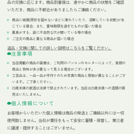
品の交換に応じます。商品到着後は、速やかに商品の状態をご確認
いただき、商品に不都合がありましたらご連絡ください。
商品に破損(原形を留めないほどに潰れていたり、溶解している状態)が生
じている場合、また、賞味期限を過ぎたものが届いた場合
異臭がする、袋に不自然な穴が開いている等の場合
ご注文の商品と異なる商品が届いた場合
返品・交換に関しての詳しい説明はこちらをご覧ください。
注意事項
当店掲載の商品の画像は、ご利用のパソコンのモニターによって、実際の
商品と色味が多少異なって見える場合がございます。
工芸品は、一品一品が手作りのため写真の商品と現物が異なることがござ
います。ご了承ください。
20歳未満の飲酒は法律で禁止されています。当店は20歳未満への酒類の販
売はいたしません。
個人情報について
お客様からいただいた個人情報は商品の発送とご連絡以外には一切
使用致しません。当社が責任をもって安全に蓄積・保管し、第三者
に譲渡・提供することはございません。