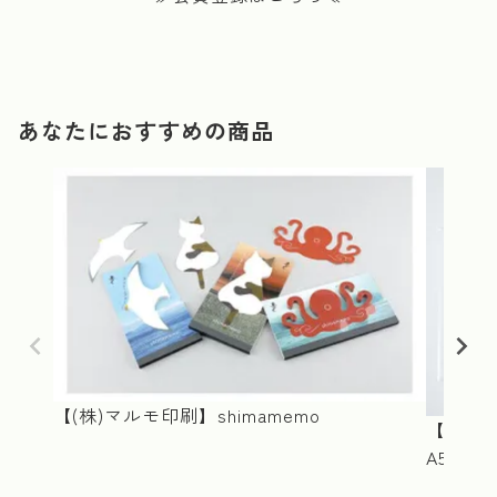
あなたにおすすめの商品
【(株)マルモ印刷】shimamemo
【(株)
A5サイ