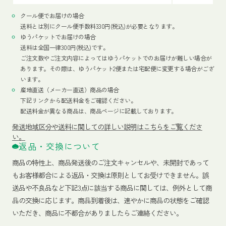
クール便でお届けの場合
送料とは別にクール便手数料330円(税込)が必要となります。
ゆうパケットでお届けの場合
送料は全国一律300円(税込)です。
ご注文数やご注文内容によってはゆうパケットでのお届けが難しい場合が
あります。その際は、ゆうパケット2便または宅配便に変更する場合がござ
います。
産地直送（メーカー直送）商品の場合
下記リンクから配送料金をご確認ください。
配送料金が異なる商品は、商品ページに記載しております。
発送地域区分や送料に関しての詳しい説明はこちらをご覧くださ
い。
返品・交換について
商品の特性上、商品発送後のご注文キャンセルや、未開封であって
もお客様都合による返品・交換は原則としてお受けできません。誤
送品や不良品など下記3点に該当する商品に関しては、例外として商
品の交換に応じます。商品到着後は、速やかに商品の状態をご確認
いただき、商品に不都合がありましたらご連絡ください。