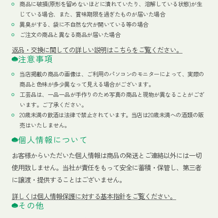
商品に破損(原形を留めないほどに潰れていたり、溶解している状態)が生
じている場合、また、賞味期限を過ぎたものが届いた場合
異臭がする、袋に不自然な穴が開いている等の場合
ご注文の商品と異なる商品が届いた場合
返品・交換に関しての詳しい説明はこちらをご覧ください。
注意事項
当店掲載の商品の画像は、ご利用のパソコンのモニターによって、実際の
商品と色味が多少異なって見える場合がございます。
工芸品は、一品一品が手作りのため写真の商品と現物が異なることがござ
います。ご了承ください。
20歳未満の飲酒は法律で禁止されています。当店は20歳未満への酒類の販
売はいたしません。
個人情報について
お客様からいただいた個人情報は商品の発送とご連絡以外には一切
使用致しません。当社が責任をもって安全に蓄積・保管し、第三者
に譲渡・提供することはございません。
詳しくは個人情報保護に対する基本指針をご覧ください。
その他