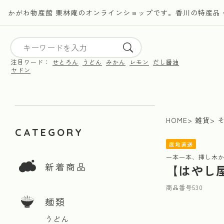
かがわ物産館 栗林庵のオンラインショップです。香川の特産品
注目ワード：
せとろん
うどん
みかん
レモン
だし醤油
ヤドン
HOME
雑貨
CATEGORY
産地直送
一本一本、挿し木
新着商品
【はやし
商品番号
530
麺類
うどん