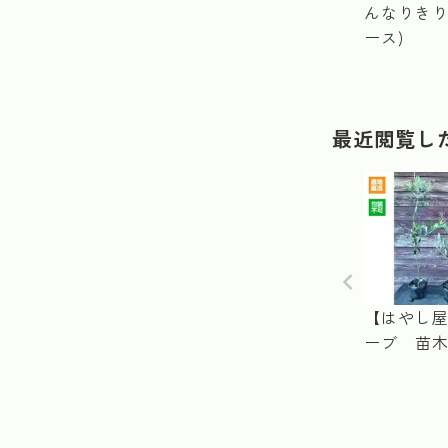
んなりきり
ース)
最近閲覧し
【はやし
ーブ 苗木