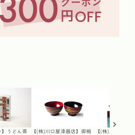
≪
ン】うどん県
【(株)川口屋漆器店】御椀
【(株)川口屋漆