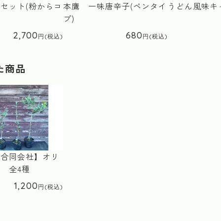
セット(粉からコ
本鷹 一味唐辛子(ペンタイ
うどん風味キ
プ)
2,700
680
た商品
屋合同会社】オリ
 全4種
1,200