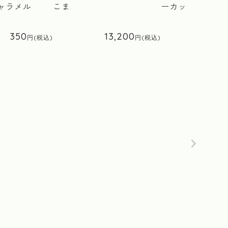
ャラメル
こま
ーカップ
350
13,200
9,