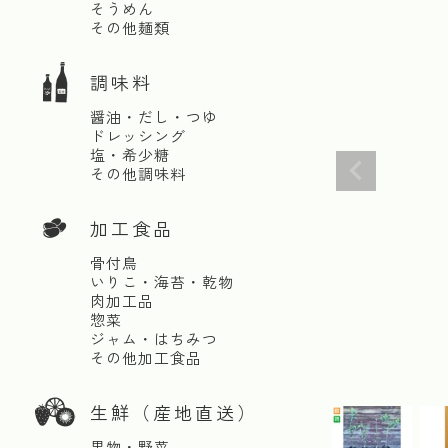
そうめん
その他麺類
調味料
醤油・だし・つゆ
ドレッシング
塩・希少糖
その他調味料
加工食品
骨付鳥
いりこ・海苔・乾物
肉加工品
惣菜
ジャム・はちみつ
その他加工食品
生鮮（産地直送）
果物・野菜