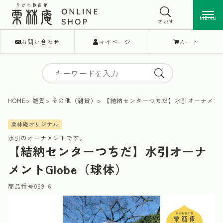
MENU
MENU
さがす
お問い合わせ
マイページ
カート
HOME
雑貨
その他（雑貨）
【結納センターつちだ】水引オーナメントG
栗林庵オリジナル
水引のオーナメントです。
【結納センターつちだ】水引オーナ
メントGlobe（球体）
商品番号
099-6