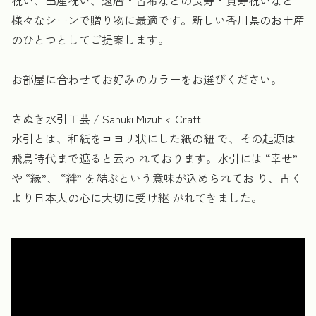
様々なシーンで贈り物に最適です。新しい香川県のお土産
のひとつとしてご提案します。
お部屋に合わせてお好みのカラーをお選びください。
さぬき水引工芸 / Sanuki Mizuhiki Craft
水引とは、和紙をコヨリ状にした紙の紐 で、その起源は
飛鳥時代まで遮ると云わ れております。水引には “幸せ”
や “縁”、 “絆” を結ぶという意味が込められてお り、古く
より日本人の心に大切に受け継 がれてきました。