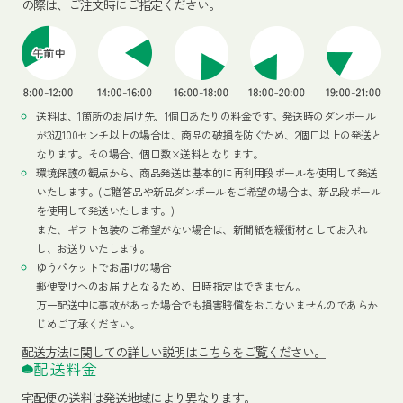
の際は、ご注文時にご指定ください。
送料は、1箇所のお届け先、1個口あたりの料金です。発送時のダンボール
が3辺100センチ以上の場合は、商品の破損を防ぐため、2個口以上の発送と
なります。その場合、個口数×送料となります。
環境保護の観点から、商品発送は基本的に再利用段ボールを使用して発送
いたします。(ご贈答品や新品ダンボールをご希望の場合は、新品段ボール
を使用して発送いたします。)
また、ギフト包装のご希望がない場合は、新聞紙を緩衝材としてお入れ
し、お送りいたします。
ゆうパケットでお届けの場合
郵便受けへのお届けとなるため、日時指定はできません。
万一配送中に事故があった場合でも損害賠償をおこないませんのであらか
じめご了承ください。
配送方法
に関しての詳しい説明はこちらをご覧ください。
配送料金
宅配便の送料は発送地域により異なります。