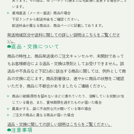
あります。その際は、ゆうパケット2便または宅配便に変更する場合がござ
います。
産地直送（メーカー直送）商品の場合
下記リンクから配送料金をご確認ください。
配送料金が異なる商品は、商品ページに記載しております。
発送地域区分や送料に関しての詳しい説明はこちらをご覧くださ
い。
返品・交換について
商品の特性上、商品発送後のご注文キャンセルや、未開封であって
もお客様都合による返品・交換は原則としてお受けできません。誤
送品や不良品など下記3点に該当する商品に関しては、例外として商
品の交換に応じます。商品到着後は、速やかに商品の状態をご確認
いただき、商品に不都合がありましたらご連絡ください。
商品に破損(原形を留めないほどに潰れていたり、溶解している状態)が生
じている場合、また、賞味期限を過ぎたものが届いた場合
異臭がする、袋に不自然な穴が開いている等の場合
ご注文の商品と異なる商品が届いた場合
返品・交換に関しての詳しい説明はこちらをご覧ください。
注意事項