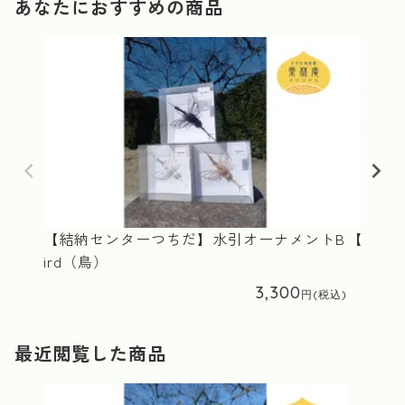
あなたにおすすめの商品
【結納センターつちだ】水引オーナメントB
【結納セ
ird（鳥）
3,300
最近閲覧した商品