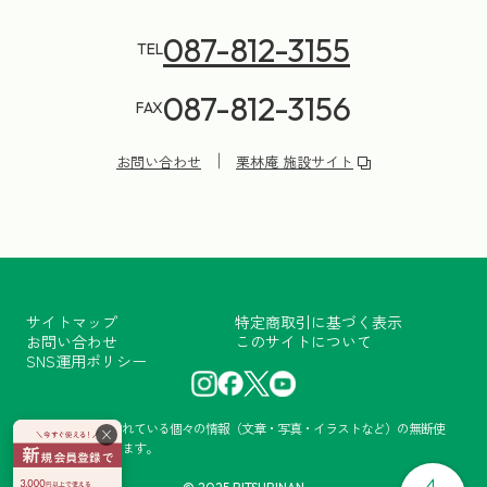
087-812-3155
TEL
087-812-3156
FAX
お問い合わせ
栗林庵 施設サイト
サイトマップ
特定商取引に基づく表示
お問い合わせ
このサイトについて
SNS運用ポリシー
当サイトに掲載されている個々の情報（文章・写真・イラストなど）の無断使
×
用・転載を禁止します。