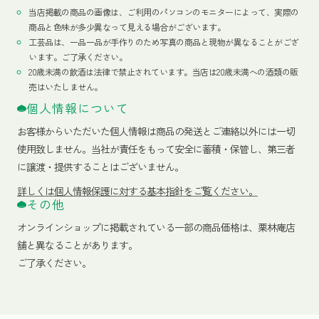
当店掲載の商品の画像は、ご利用のパソコンのモニターによって、実際の
商品と色味が多少異なって見える場合がございます。
工芸品は、一品一品が手作りのため写真の商品と現物が異なることがござ
います。ご了承ください。
20歳未満の飲酒は法律で禁止されています。当店は20歳未満への酒類の販
売はいたしません。
個人情報について
お客様からいただいた個人情報は商品の発送とご連絡以外には一切
使用致しません。当社が責任をもって安全に蓄積・保管し、第三者
に譲渡・提供することはございません。
詳しくは個人情報保護に対する基本指針をご覧ください。
その他
オンラインショップに掲載されている一部の商品価格は、栗林庵店
舗と異なることがあります。
ご了承ください。