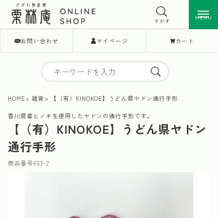
MENU
MENU
さがす
お問い合わせ
マイページ
カート
HOME
雑貨
【（有）KINOKOE】うどん県ヤドン通行手形
香川県産ヒノキを使用したヤドンの通行手形です。
【（有）KINOKOE】うどん県ヤドン
通行手形
商品番号
653-2