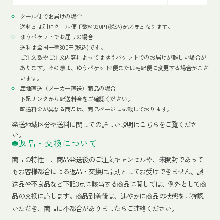
クール便でお届けの場合
送料とは別にクール便手数料330円(税込)が必要となります。
ゆうパケットでお届けの場合
送料は全国一律300円(税込)です。
ご注文数やご注文内容によってはゆうパケットでのお届けが難しい場合が
あります。その際は、ゆうパケット2便または宅配便に変更する場合がござ
います。
産地直送（メーカー直送）商品の場合
下記リンクから配送料金をご確認ください。
配送料金が異なる商品は、商品ページに記載しております。
発送地域区分や送料に関しての詳しい説明はこちらをご覧くださ
い。
返品・交換について
商品の特性上、商品発送後のご注文キャンセルや、未開封であって
もお客様都合による返品・交換は原則としてお受けできません。誤
送品や不良品など下記3点に該当する商品に関しては、例外として商
品の交換に応じます。商品到着後は、速やかに商品の状態をご確認
いただき、商品に不都合がありましたらご連絡ください。