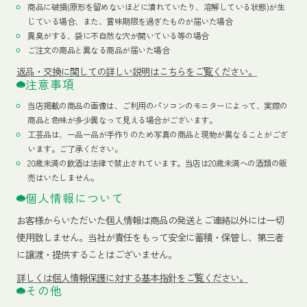
商品に破損(原形を留めないほどに潰れていたり、溶解している状態)が生
じている場合、また、賞味期限を過ぎたものが届いた場合
異臭がする、袋に不自然な穴が開いている等の場合
ご注文の商品と異なる商品が届いた場合
返品・交換に関しての詳しい説明はこちらをご覧ください。
注意事項
当店掲載の商品の画像は、ご利用のパソコンのモニターによって、実際の
商品と色味が多少異なって見える場合がございます。
工芸品は、一品一品が手作りのため写真の商品と現物が異なることがござ
います。ご了承ください。
20歳未満の飲酒は法律で禁止されています。当店は20歳未満への酒類の販
売はいたしません。
個人情報について
お客様からいただいた個人情報は商品の発送とご連絡以外には一切
使用致しません。当社が責任をもって安全に蓄積・保管し、第三者
に譲渡・提供することはございません。
詳しくは個人情報保護に対する基本指針をご覧ください。
その他