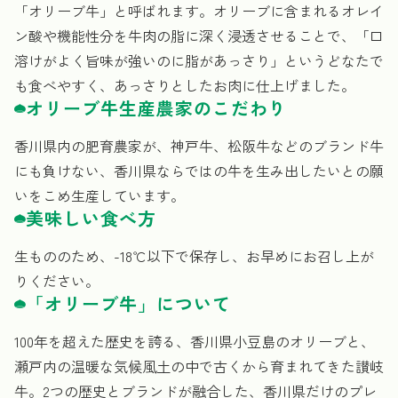
「オリーブ牛」と呼ばれます。オリーブに含まれるオレイ
ン酸や機能性分を牛肉の脂に深く浸透させることで、「口
溶けがよく旨味が強いのに脂があっさり」というどなたで
も食べやすく、あっさりとしたお肉に仕上げました。
オリーブ牛生産農家のこだわり
香川県内の肥育農家が、神戸牛、松阪牛などのブランド牛
にも負けない、香川県ならではの牛を生み出したいとの願
いをこめ生産しています。
美味しい食べ方
生もののため、-18℃以下で保存し、お早めにお召し上が
りください。
「オリーブ牛」について
100年を超えた歴史を誇る、香川県小豆島のオリーブと、
瀬戸内の温暖な気候風土の中で古くから育まれてきた讃岐
牛。2つの歴史とブランドが融合した、香川県だけのプレ