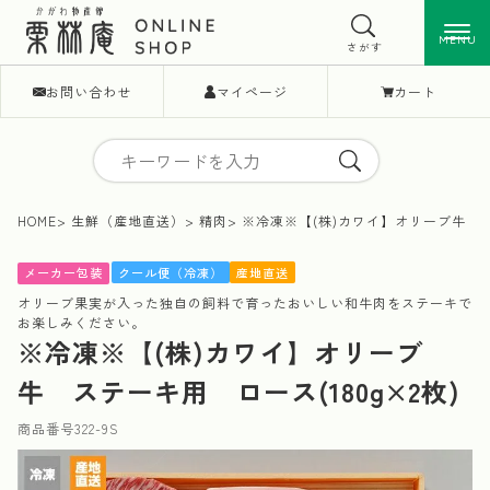
MENU
MENU
さがす
お問い合わせ
マイページ
カート
HOME
生鮮（産地直送）
精肉
※冷凍※【(株)カワイ】オリーブ牛 ステ
クール便（冷凍）
産地直送
メーカー包装
オリーブ果実が入った独自の飼料で育ったおいしい和牛肉をステーキで
お楽しみください。
※冷凍※【(株)カワイ】オリーブ
牛 ステーキ用 ロース(180g×2枚)
商品番号
322-9S