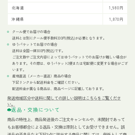
北海道
1,980円
沖縄県
1,870円
クール便でお届けの場合
送料とは別にクール便手数料330円(税込)が必要となります。
ゆうパケットでお届けの場合
送料は全国一律300円(税込)です。
ご注文数やご注文内容によってはゆうパケットでのお届けが難しい場合が
あります。その際は、ゆうパケット2便または宅配便に変更する場合がござ
います。
産地直送（メーカー直送）商品の場合
下記リンクから配送料金をご確認ください。
配送料金が異なる商品は、商品ページに記載しております。
発送地域区分や送料に関しての詳しい説明はこちらをご覧くださ
い。
返品・交換について
商品の特性上、商品発送後のご注文キャンセルや、未開封であって
もお客様都合による返品・交換は原則としてお受けできません。誤
送品や不良品など下記3点に該当する商品に関しては、例外として商