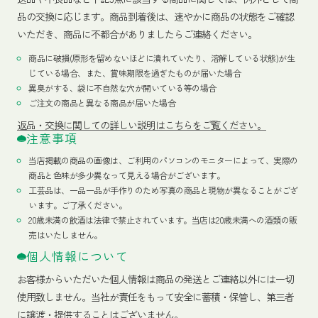
品の交換に応じます。商品到着後は、速やかに商品の状態をご確認
いただき、商品に不都合がありましたらご連絡ください。
商品に破損(原形を留めないほどに潰れていたり、溶解している状態)が生
じている場合、また、賞味期限を過ぎたものが届いた場合
異臭がする、袋に不自然な穴が開いている等の場合
ご注文の商品と異なる商品が届いた場合
返品・交換に関しての詳しい説明はこちらをご覧ください。
注意事項
当店掲載の商品の画像は、ご利用のパソコンのモニターによって、実際の
商品と色味が多少異なって見える場合がございます。
工芸品は、一品一品が手作りのため写真の商品と現物が異なることがござ
います。ご了承ください。
20歳未満の飲酒は法律で禁止されています。当店は20歳未満への酒類の販
売はいたしません。
個人情報について
お客様からいただいた個人情報は商品の発送とご連絡以外には一切
使用致しません。当社が責任をもって安全に蓄積・保管し、第三者
に譲渡・提供することはございません。