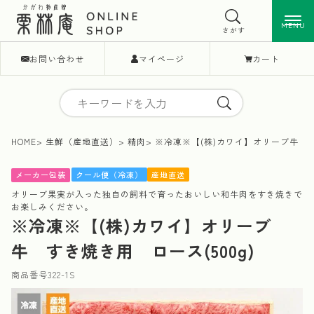
MENU
MENU
さがす
お問い合わせ
マイページ
カート
HOME
生鮮（産地直送）
精肉
※冷凍※【(株)カワイ】オリーブ牛 す
クール便（冷凍）
産地直送
メーカー包装
オリーブ果実が入った独自の飼料で育ったおいしい和牛肉をすき焼きで
お楽しみください。
※冷凍※【(株)カワイ】オリーブ
牛 すき焼き用 ロース(500g)
商品番号
322-1S