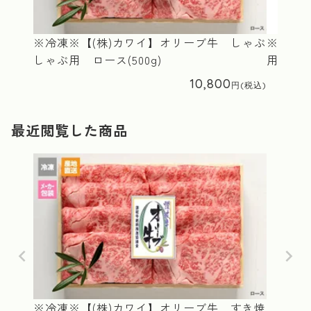
※冷凍※【(株)カワイ】オリーブ牛 しゃぶ
※冷凍※
しゃぶ用 ロース(500g)
用 ロース
10,800
最近閲覧した商品
※冷凍※【(株)カワイ】オリーブ牛 すき焼