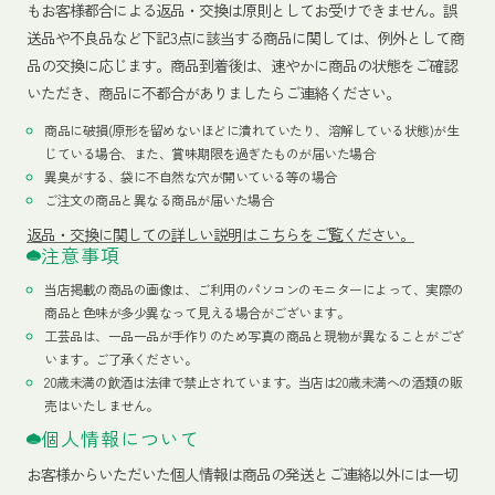
もお客様都合による返品・交換は原則としてお受けできません。誤
送品や不良品など下記3点に該当する商品に関しては、例外として商
品の交換に応じます。商品到着後は、速やかに商品の状態をご確認
いただき、商品に不都合がありましたらご連絡ください。
商品に破損(原形を留めないほどに潰れていたり、溶解している状態)が生
じている場合、また、賞味期限を過ぎたものが届いた場合
異臭がする、袋に不自然な穴が開いている等の場合
ご注文の商品と異なる商品が届いた場合
返品・交換に関しての詳しい説明はこちらをご覧ください。
注意事項
当店掲載の商品の画像は、ご利用のパソコンのモニターによって、実際の
商品と色味が多少異なって見える場合がございます。
工芸品は、一品一品が手作りのため写真の商品と現物が異なることがござ
います。ご了承ください。
20歳未満の飲酒は法律で禁止されています。当店は20歳未満への酒類の販
売はいたしません。
個人情報について
お客様からいただいた個人情報は商品の発送とご連絡以外には一切