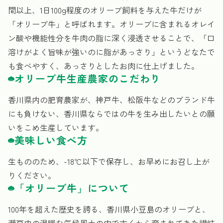
間以上、1日100g程度のオリーブ飼料を与えた牛だけが
「オリーブ牛」と呼ばれます。オリーブに含まれるオレイ
ン酸や機能性分を牛肉の脂に深く浸透させることで、「口
溶けがよく旨味が強いのに脂があっさり」というどなたで
も食べやすく、あっさりとしたお肉に仕上げました。
オリーブ牛生産農家のこだわり
香川県内の肥育農家が、神戸牛、松阪牛などのブランド牛
にも負けない、香川県ならではの牛を生み出したいとの願
いをこめ生産しています。
美味しい食べ方
生もののため、-18℃以下で保存し、お早めにお召し上が
りください。
「オリーブ牛」について
100年を超えた歴史を誇る、香川県小豆島のオリーブと、
瀬戸内の温暖な気候風土の中で古くから育まれてきた讃岐