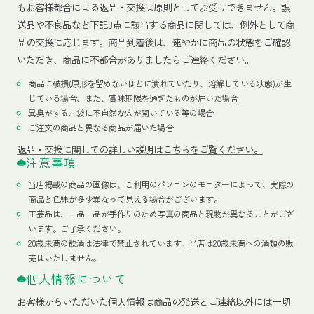
もお客様都合による返品・交換は原則としてお受けできません。誤
送品や不良品など下記3点に該当する商品に関しては、例外として商
品の交換に応じます。商品到着後は、速やかに商品の状態をご確認
いただき、商品に不都合がありましたらご連絡ください。
商品に破損(原形を留めないほどに潰れていたり、溶解している状態)が生
じている場合、また、賞味期限を過ぎたものが届いた場合
異臭がする、袋に不自然な穴が開いている等の場合
ご注文の商品と異なる商品が届いた場合
返品・交換に関しての詳しい説明はこちらをご覧ください。
注意事項
当店掲載の商品の画像は、ご利用のパソコンのモニターによって、実際の
商品と色味が多少異なって見える場合がございます。
工芸品は、一品一品が手作りのため写真の商品と現物が異なることがござ
います。ご了承ください。
20歳未満の飲酒は法律で禁止されています。当店は20歳未満への酒類の販
売はいたしません。
個人情報について
お客様からいただいた個人情報は商品の発送とご連絡以外には一切