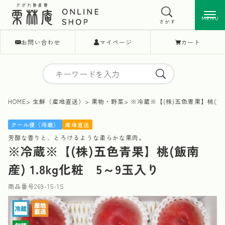
MENU
MENU
さがす
お問い合わせ
マイページ
カート
HOME
生鮮（産地直送）
果物・野菜
※冷蔵※【(株)五色青果】桃(飯南
クール便（冷蔵）
産地直送
芳醇な香りと、とろけるような柔らかな果肉。
※冷蔵※【(株)五色青果】桃(飯南
産) 1.8kg化粧 5～9玉入り
商品番号
269-15-1S