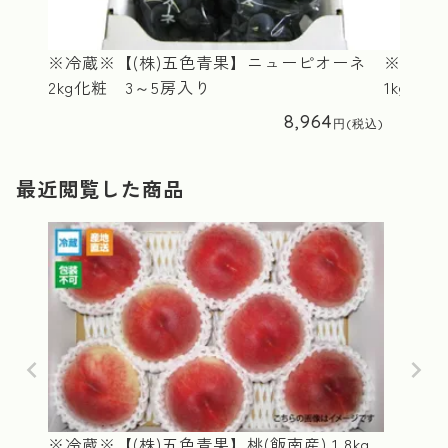
※冷蔵※【(株)五色青果】ニューピオーネ
※冷蔵
2kg化粧 3～5房入り
1kg化
8,964
最近閲覧した商品
※冷蔵※【(株)五色青果】桃(飯南産) 1.8kg