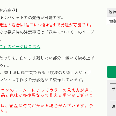
対応商品】
包
ゆうパケットでの発送が可能です。
発送の場合は1個口につき4個まで発送が可能です。
での発送時の注意事項は「送料について」のページ
。
て」のページはこちら
たのりを、白いまま残したい部分に置いて染め上げ
め」。
は、香川県伝統工芸である「讃岐のり染」という手
つひとつ手作りで丹誠込めて製作しています。
サ
ソコンのモニターによってカラーの見え方が違っ
商品と色味が多少異なって見える場合がございま
品は、納品に時間がかかる場合がございます。予
注
さい。