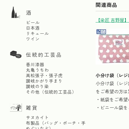
関連商品
酒
【染匠 吉野屋
ビール
日本酒
リキュール
ワイン
伝統的工芸品
香川漆器
丸亀うちわ
小分け袋（レジ
高松張子・張子虎
讃岐かがり手まり
小分け袋（レジ
讃岐のり染
をご希望の方は
その他（伝統的工芸品）
・紙袋をご希望
雑貨
・ビニール袋を
サヌカイト
布製品（バッグ・ポーチ・手
ぬぐいなど）