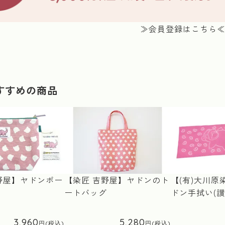
≫会員登録はこちら
すすめの商品
野屋】ヤドンポー
【染匠 吉野屋】ヤドンのト
【(有)大川原
ートバッグ
ドン手拭い(讃
3,960
5,280