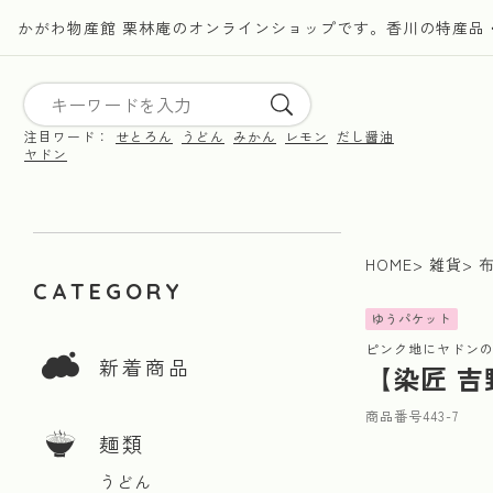
かがわ物産館 栗林庵のオンラインショップです。香川の特産品
注目ワード：
せとろん
うどん
みかん
レモン
だし醤油
ヤドン
HOME
雑貨
CATEGORY
ゆうパケット
ピンク地にヤドン
新着商品
【染匠 
商品番号
443-7
麺類
うどん