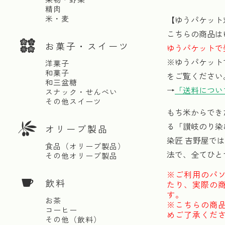
精肉
米・麦
【ゆうパケット
こちらの商品は
お菓子・スイーツ
ゆうパケットで
※ゆうパケット
洋菓子
和菓子
をご覧ください
和三盆糖
→
「送料につい
スナック・せんべい
その他スイーツ
もち米からでき
る「讃岐のり染
オリーブ製品
染匠 吉野屋で
食品（オリーブ製品）
法で、全てひと
その他オリーブ製品
※ご利用のパ
飲料
たり、実際の
す。
お茶
※こちらの商
コーヒー
めご了承くだ
その他（飲料）