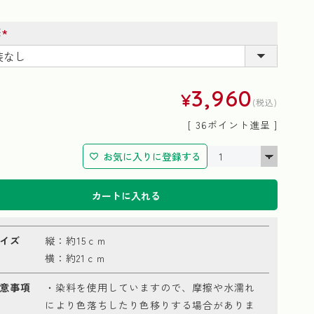
装
(必
須)
3,960
¥
税込
[
36
ポイント進呈 ]
お気に入りに登録する
カートに入れる
イズ
縦：約15ｃｍ
横：約21ｃｍ
意事項
・染料を使用していますので、摩擦や水濡れ
により色落ちしたり色移りする場合がありま