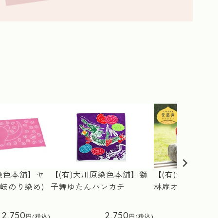
≪
染色本舗】ヤ
【(有)大川原染色本舗】獅
【(有)大川原染
岐のり染め)
子舞ゆたんハンカチ
林庵オリジナル
2,750
2,750
4