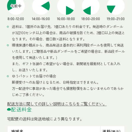
送料は、1箇所のお届け先、1個口あたりの料金です。発送時のダンボール
が3辺100センチ以上の場合は、商品の破損を防ぐため、2個口以上の発送と
なります。その場合、個口数×送料となります。
環境保護の観点から、商品発送は基本的に再利用段ボールを使用して発送
いたします。(ご贈答品や新品ダンボールをご希望の場合は、新品段ボール
を使用して発送いたします。)
また、ギフト包装のご希望がない場合は、新聞紙を緩衝材としてお入れ
し、お送りいたします。
ゆうパケットでお届けの場合
郵便受けへのお届けとなるため、日時指定はできません。
万一配送中に事故があった場合でも損害賠償をおこないませんのであらか
じめご了承ください。
配送方法
に関しての詳しい説明はこちらをご覧ください。
配送料金
宅配便の送料は発送地域により異なります。
地域名
送料
(税込)