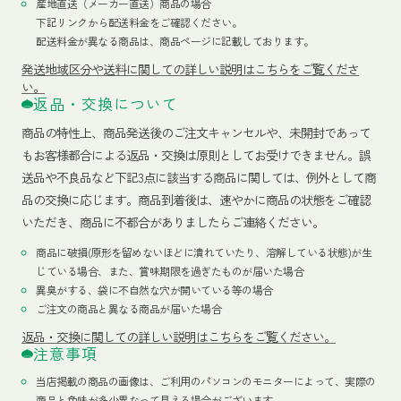
産地直送（メーカー直送）商品の場合
下記リンクから配送料金をご確認ください。
配送料金が異なる商品は、商品ページに記載しております。
発送地域区分や送料に関しての詳しい説明はこちらをご覧くださ
い。
返品・交換について
商品の特性上、商品発送後のご注文キャンセルや、未開封であって
もお客様都合による返品・交換は原則としてお受けできません。誤
送品や不良品など下記3点に該当する商品に関しては、例外として商
品の交換に応じます。商品到着後は、速やかに商品の状態をご確認
いただき、商品に不都合がありましたらご連絡ください。
商品に破損(原形を留めないほどに潰れていたり、溶解している状態)が生
じている場合、また、賞味期限を過ぎたものが届いた場合
異臭がする、袋に不自然な穴が開いている等の場合
ご注文の商品と異なる商品が届いた場合
返品・交換に関しての詳しい説明はこちらをご覧ください。
注意事項
当店掲載の商品の画像は、ご利用のパソコンのモニターによって、実際の
商品と色味が多少異なって見える場合がございます。