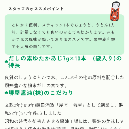
とにかく便利。スティック1本でちょうど、うどん1人
前。計量しなくても良いのがとても助かります。味も
かつおの風味が効いておりおススメです。栗林庵店頭
でも人気の商品です。
だしの素ゆたかあじ7g×10本 (袋入り)の
特長
良質のしょうゆとかつお、こんぶその他の原料を配合した
風味豊かな粉末だしの素です。
堺屋醤油(株)のこだわり
文政2年(1819年)鎌田酒造「屋号 堺屋」として創業し、昭
和22年(1947年)独立しました。
昭和の時代を彷彿とさせる醤油工場には、醤油の美味しさ