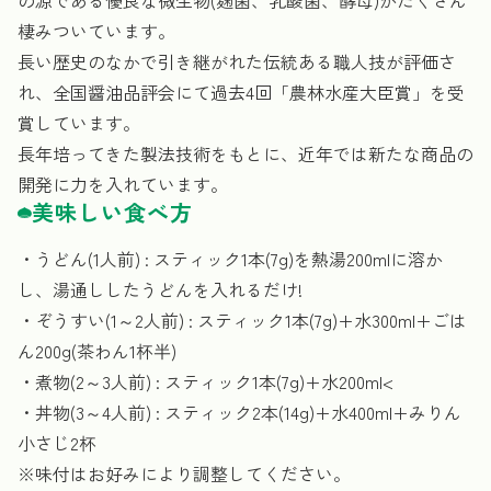
の源である優良な微生物(麹菌、乳酸菌、酵母)がたくさん
棲みついています。
長い歴史のなかで引き継がれた伝統ある職人技が評価さ
れ、全国醤油品評会にて過去4回「農林水産大臣賞」を受
賞しています。
長年培ってきた製法技術をもとに、近年では新たな商品の
開発に力を入れています。
美味しい食べ方
・うどん(1人前) : スティック1本(7g)を熱湯200mlに溶か
し、湯通ししたうどんを入れるだけ!
・ぞうすい(1～2人前) : スティック1本(7g)+水300ml+ごは
ん200g(茶わん1杯半)
・煮物(2～3人前) : スティック1本(7g)+水200ml<
・丼物(3～4人前) : スティック2本(14g)+水400ml+みりん
小さじ2杯
※味付はお好みにより調整してください。