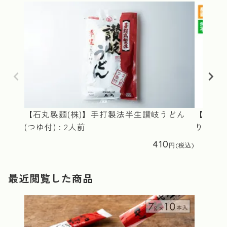
【石丸製麺(株)】手打製法半生讃岐うどん
【瀬戸内
(つゆ付) : 2人前
り10袋
410
最近閲覧した商品