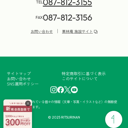
087-812-3155
TEL
087-812-3156
FAX
お問い合わせ
栗林庵 施設サイト
サイトマップ
特定商取引に基づく表示
お問い合わせ
このサイトについて
SNS運用ポリシー
当サイトに掲載されている個々の情報（文章・写真・イラストなど）の無断使
×
用・転載を禁止します。
© 2025 RITSURINAN