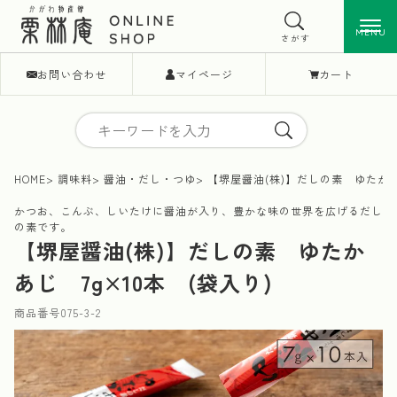
MENU
MENU
さがす
お問い合わせ
マイページ
カート
HOME
調味料
醤油・だし・つゆ
【堺屋醤油(株)】だしの素 ゆたかあじ
かつお、こんぶ、しいたけに醤油が入り、豊かな味の世界を広げるだし
の素です。
【堺屋醤油(株)】だしの素 ゆたか
あじ 7g×10本 (袋入り)
商品番号
075-3-2