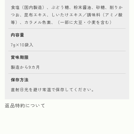
食塩（国内製造）、ぶどう糖、粉末醤油、砂糖、削りか
つお、昆布エキス、しいたけエキス／調味料（アミノ酸
等）、カラメル色素、（一部に大豆・小麦を含む）
内容量
7g×10袋入
賞味期限
製造から9カ月
保存方法
直射日光を避け常温で保存してください。
返品特約について