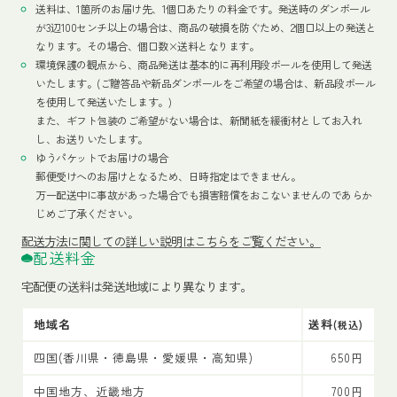
送料は、1箇所のお届け先、1個口あたりの料金です。発送時のダンボール
が3辺100センチ以上の場合は、商品の破損を防ぐため、2個口以上の発送と
なります。その場合、個口数×送料となります。
環境保護の観点から、商品発送は基本的に再利用段ボールを使用して発送
いたします。(ご贈答品や新品ダンボールをご希望の場合は、新品段ボール
を使用して発送いたします。)
また、ギフト包装のご希望がない場合は、新聞紙を緩衝材としてお入れ
し、お送りいたします。
ゆうパケットでお届けの場合
郵便受けへのお届けとなるため、日時指定はできません。
万一配送中に事故があった場合でも損害賠償をおこないませんのであらか
じめご了承ください。
配送方法
に関しての詳しい説明はこちらをご覧ください。
配送料金
宅配便の送料は発送地域により異なります。
地域名
送料
(税込)
四国(香川県・徳島県・愛媛県・高知県)
650円
中国地方、近畿地方
700円