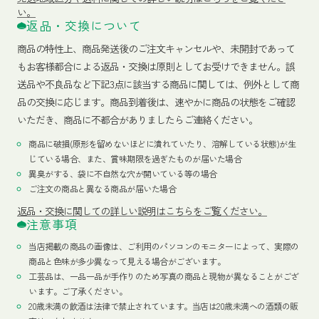
い。
返品・交換について
商品の特性上、商品発送後のご注文キャンセルや、未開封であって
もお客様都合による返品・交換は原則としてお受けできません。誤
送品や不良品など下記3点に該当する商品に関しては、例外として商
品の交換に応じます。商品到着後は、速やかに商品の状態をご確認
いただき、商品に不都合がありましたらご連絡ください。
商品に破損(原形を留めないほどに潰れていたり、溶解している状態)が生
じている場合、また、賞味期限を過ぎたものが届いた場合
異臭がする、袋に不自然な穴が開いている等の場合
ご注文の商品と異なる商品が届いた場合
返品・交換に関しての詳しい説明はこちらをご覧ください。
注意事項
当店掲載の商品の画像は、ご利用のパソコンのモニターによって、実際の
商品と色味が多少異なって見える場合がございます。
工芸品は、一品一品が手作りのため写真の商品と現物が異なることがござ
います。ご了承ください。
20歳未満の飲酒は法律で禁止されています。当店は20歳未満への酒類の販