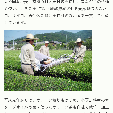
豆や国産小麦、有機原料と天日塩を使用。昔ながらの杉桶
を使い、もろみを1年以上醗酵熟成させる天然醸造のこい
口、うす口、再仕込み醤油を自社の醤油蔵で一貫して生産
しています。
平成元年からは、オリーブ栽培もはじめ、小豆島特産のオ
リーブオイルや葉を使ったオリーブ茶も自社で栽培・加工