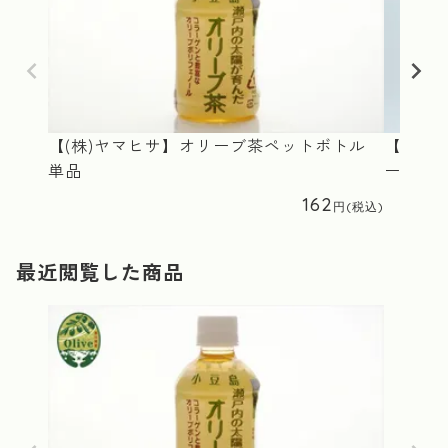
【(株)ヤマヒサ】オリーブ茶ペットボトル
【(有)
単品
ー 200
162
最近閲覧した商品