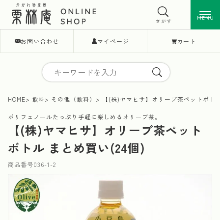
MENU
MENU
さがす
お問い合わせ
マイページ
カート
HOME
飲料
その他（飲料）
【(株)ヤマヒサ】オリーブ茶ペットボトル 
ポリフェノールたっぷり手軽に楽しめるオリーブ茶。
【(株)ヤマヒサ】オリーブ茶ペット
ボトル まとめ買い(24個)
商品番号
036-1-2