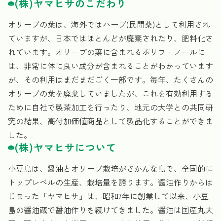
(株)ヤマヒサのこだわり
オリーブの葉は、海外ではハーブ(民間薬)として利用され
ていますが、日本ではほとんどが廃棄されたり、肥料化さ
れています。オリーブの葉に含まれるポリフェノールに
は、非常に体に良い成分が含まれることがわかっています
が、その利用はまだまだごく一部です。毎年、たくさんの
オリーブの葉を廃棄していましたが、これを有効利用する
ために自社で製茶加工を行ったり、地元の大学との共同研
究の結果、高付加価値商品として製品化することができま
した。
(株)ヤマヒサについて
小豆島は、醤油とオリーブ栽培がさかんな島で、全国的に
トップレベルの生産、栽培量を誇ります。醤油作りからは
じまった「ヤマヒサ」は、昭和7年に創業して以来、小豆
島の醤油蔵で醤油作りを続けてきました。醤油は国産丸大