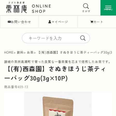
MENU
MENU
さがす
お問い合わせ
マイページ
カート
HOME
飲料
お茶
【(有)西森園】さぬきほうじ茶ティーバッグ30g(3g×
讃岐の茶所高瀬町で育った良質な一番茶葉を芯まで焙煎したお茶です。
【(有)西森園】さぬきほうじ茶ティ
ーバッグ30g(3g×10P)
商品番号
409-13