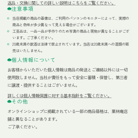
返品・交換に関しての詳しい説明はこちらをご覧ください。
注意事項
当店掲載の商品の画像は、ご利用のパソコンのモニターによって、実際の
商品と色味が多少異なって見える場合がございます。
工芸品は、一品一品が手作りのため写真の商品と現物が異なることがござ
います。ご了承ください。
20歳未満の飲酒は法律で禁止されています。当店は20歳未満への酒類の販
売はいたしません。
個人情報について
お客様からいただいた個人情報は商品の発送とご連絡以外には一切
使用致しません。当社が責任をもって安全に蓄積・保管し、第三者
に譲渡・提供することはございません。
詳しくは個人情報保護に対する基本指針をご覧ください。
その他
オンラインショップに掲載されている一部の商品価格は、栗林庵店
舗と異なることがあります。
ご了承ください。