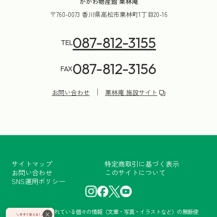
かがわ物産館 栗林庵
〒760-0073 香川県高松市栗林町1丁目20-16
087-812-3155
TEL
087-812-3156
FAX
お問い合わせ
栗林庵 施設サイト
サイトマップ
特定商取引に基づく表示
お問い合わせ
このサイトについて
SNS運用ポリシー
当サイトに掲載されている個々の情報（文章・写真・イラストなど）の無断使
×