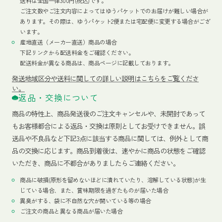
送料は全国一律300円(税込)です。
ご注文数やご注文内容によってはゆうパケットでのお届けが難しい場合が
あります。その際は、ゆうパケット2便または宅配便に変更する場合がござ
います。
産地直送（メーカー直送）商品の場合
下記リンクから配送料金をご確認ください。
配送料金が異なる商品は、商品ページに記載しております。
発送地域区分や送料に関しての詳しい説明はこちらをご覧くださ
い。
返品・交換について
商品の特性上、商品発送後のご注文キャンセルや、未開封であって
もお客様都合による返品・交換は原則としてお受けできません。誤
送品や不良品など下記3点に該当する商品に関しては、例外として商
品の交換に応じます。商品到着後は、速やかに商品の状態をご確認
いただき、商品に不都合がありましたらご連絡ください。
商品に破損(原形を留めないほどに潰れていたり、溶解している状態)が生
じている場合、また、賞味期限を過ぎたものが届いた場合
異臭がする、袋に不自然な穴が開いている等の場合
ご注文の商品と異なる商品が届いた場合