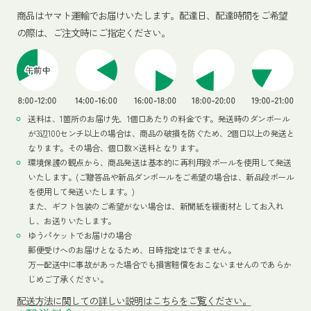
商品はヤマト運輸でお届けいたします。
配達日、配達時間をご希望
の際は、ご注文時にご指定ください。
送料は、1箇所のお届け先、1個口あたりの料金です。発送時のダンボール
が3辺100センチ以上の場合は、商品の破損を防ぐため、2個口以上の発送と
なります。その場合、個口数×送料となります。
環境保護の観点から、商品発送は基本的に再利用段ボールを使用して発送
いたします。(ご贈答品や新品ダンボールをご希望の場合は、新品段ボール
を使用して発送いたします。)
また、ギフト包装のご希望がない場合は、新聞紙を緩衝材としてお入れ
し、お送りいたします。
ゆうパケットでお届けの場合
郵便受けへのお届けとなるため、日時指定はできません。
万一配送中に事故があった場合でも損害賠償をおこないませんのであらか
じめご了承ください。
配送方法
に関しての詳しい説明はこちらをご覧ください。