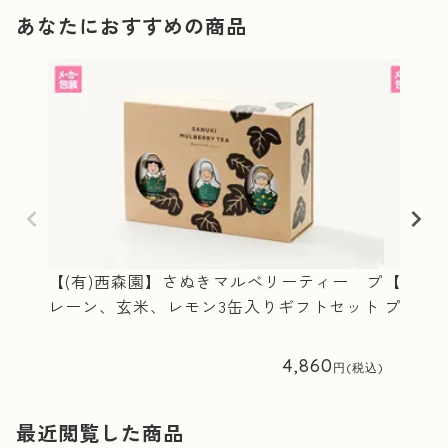
あなたにおすすめの商品
【(有)西森園】さぬきマルベリーティー プ
【(有
レーン、玄米、レモン3缶入りギフトセット
プレー
4,860
最近閲覧した商品