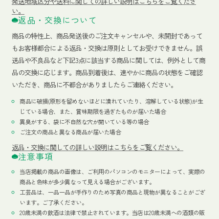
発送地域区分や送料に関しての詳しい説明はこちらをご覧くださ
い。
返品・交換について
商品の特性上、商品発送後のご注文キャンセルや、未開封であって
もお客様都合による返品・交換は原則としてお受けできません。誤
送品や不良品など下記3点に該当する商品に関しては、例外として商
品の交換に応じます。商品到着後は、速やかに商品の状態をご確認
いただき、商品に不都合がありましたらご連絡ください。
商品に破損(原形を留めないほどに潰れていたり、溶解している状態)が生
じている場合、また、賞味期限を過ぎたものが届いた場合
異臭がする、袋に不自然な穴が開いている等の場合
ご注文の商品と異なる商品が届いた場合
返品・交換に関しての詳しい説明はこちらをご覧ください。
注意事項
当店掲載の商品の画像は、ご利用のパソコンのモニターによって、実際の
商品と色味が多少異なって見える場合がございます。
工芸品は、一品一品が手作りのため写真の商品と現物が異なることがござ
います。ご了承ください。
20歳未満の飲酒は法律で禁止されています。当店は20歳未満への酒類の販