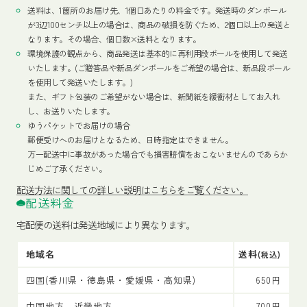
送料は、1箇所のお届け先、1個口あたりの料金です。発送時のダンボール
が3辺100センチ以上の場合は、商品の破損を防ぐため、2個口以上の発送と
なります。その場合、個口数×送料となります。
環境保護の観点から、商品発送は基本的に再利用段ボールを使用して発送
いたします。(ご贈答品や新品ダンボールをご希望の場合は、新品段ボール
を使用して発送いたします。)
また、ギフト包装のご希望がない場合は、新聞紙を緩衝材としてお入れ
し、お送りいたします。
ゆうパケットでお届けの場合
郵便受けへのお届けとなるため、日時指定はできません。
万一配送中に事故があった場合でも損害賠償をおこないませんのであらか
じめご了承ください。
配送方法
に関しての詳しい説明はこちらをご覧ください。
配送料金
宅配便の送料は発送地域により異なります。
地域名
送料
(税込)
四国(香川県・徳島県・愛媛県・高知県)
650円
中国地方、近畿地方
700円