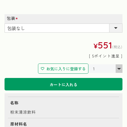
包装
(必
須)
551
¥
税込
[
5
ポイント進呈 ]
お気に入りに登録する
カートに入れる
名称
粉末清涼飲料
原材料名