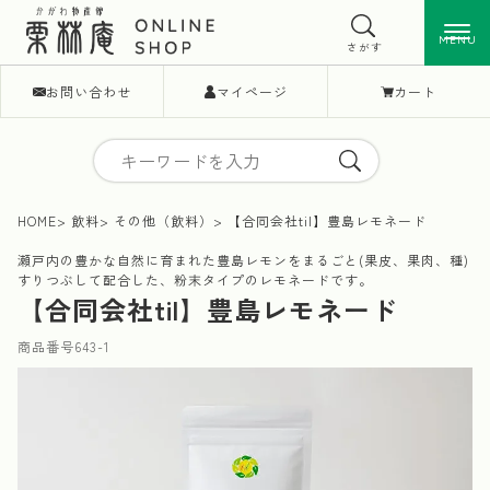
MENU
MENU
さがす
お問い合わせ
マイページ
カート
HOME
飲料
その他（飲料）
【合同会社til】豊島レモネード
瀬戸内の豊かな自然に育まれた豊島レモンをまるごと(果皮、果肉、種)
すりつぶして配合した、粉末タイプのレモネードです。
【合同会社til】豊島レモネード
商品番号
643-1