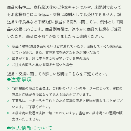
商品の特性上、商品発送後のご注文キャンセルや、未開封であって
もお客様都合による返品・交換は原則としてお受けできません。誤
送品や不良品など下記3点に該当する商品に関しては、例外として商
品の交換に応じます。商品到着後は、速やかに商品の状態をご確認
いただき、商品に不都合がありましたらご連絡ください。
商品に破損(原形を留めないほどに潰れていたり、溶解している状態)が生
じている場合、また、賞味期限を過ぎたものが届いた場合
異臭がする、袋に不自然な穴が開いている等の場合
ご注文の商品と異なる商品が届いた場合
返品・交換に関しての詳しい説明はこちらをご覧ください。
注意事項
当店掲載の商品の画像は、ご利用のパソコンのモニターによって、実際の
商品と色味が多少異なって見える場合がございます。
工芸品は、一品一品が手作りのため写真の商品と現物が異なることがござ
います。ご了承ください。
20歳未満の飲酒は法律で禁止されています。当店は20歳未満への酒類の販
売はいたしません。
個人情報について