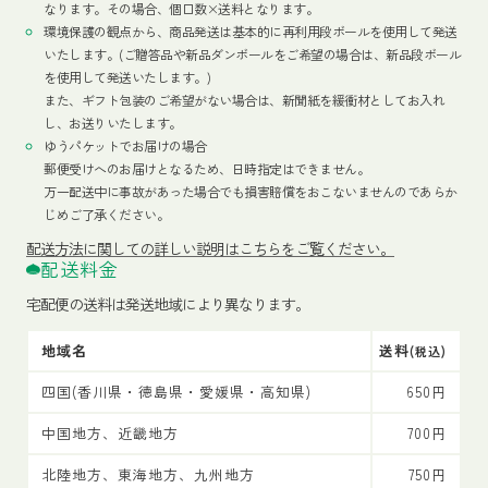
なります。その場合、個口数×送料となります。
環境保護の観点から、商品発送は基本的に再利用段ボールを使用して発送
いたします。(ご贈答品や新品ダンボールをご希望の場合は、新品段ボール
を使用して発送いたします。)
また、ギフト包装のご希望がない場合は、新聞紙を緩衝材としてお入れ
し、お送りいたします。
ゆうパケットでお届けの場合
郵便受けへのお届けとなるため、日時指定はできません。
万一配送中に事故があった場合でも損害賠償をおこないませんのであらか
じめご了承ください。
配送方法
に関しての詳しい説明はこちらをご覧ください。
配送料金
宅配便の送料は発送地域により異なります。
地域名
送料
(税込)
四国(香川県・徳島県・愛媛県・高知県)
650円
中国地方、近畿地方
700円
北陸地方、東海地方、九州地方
750円