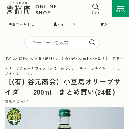
MENU
MENU
さがす
お問い合わせ
マイページ
カート
HOME
飲料
その他（飲料）
【(有) 谷元商会】小豆島オリーブサイダー 
オリーブの果汁を使った甘さ控えめでフルーティーなサイダー、オリー
ブサイダーです。
【(有) 谷元商会】小豆島オリーブサ
イダー 200ml まとめ買い(24個)
商品番号
192-2