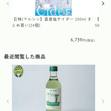
【(株)マルシン】直島塩サイダー 200ml ま
【(株)
とめ買い(24個)
50ml 
6,739
最近閲覧した商品