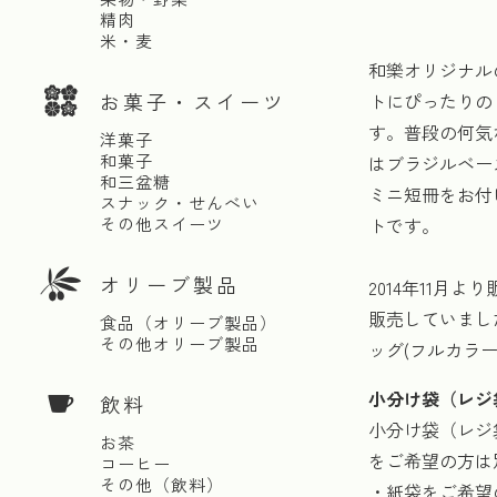
精肉
米・麦
和樂オリジナル
お菓子・スイーツ
トにぴったりの
す。普段の何気
洋菓子
和菓子
はブラジルベー
和三盆糖
ミニ短冊をお付
スナック・せんべい
その他スイーツ
トです。
オリーブ製品
2014年11月
販売していまし
食品（オリーブ製品）
その他オリーブ製品
ッグ(フルカラ
小分け袋（レジ
飲料
小分け袋（レジ
お茶
をご希望の方は
コーヒー
その他（飲料）
・紙袋をご希望