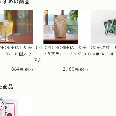
すすめの商品
【MITOYO MORINGA】焙煎
 MORINGA】焙煎
【焙煎珈琲 胡
モリンガ茶ティーバッグ30
 TB 10個入り
OSHIMA CO
個入
864
2,160
た商品