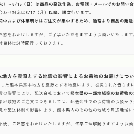
1（火）～8/16（日）は商品の発送作業、お電話・メールでのお問
合わせ対応は
8/17（月）以降、順次
行います。
間中および休業明けはご注文が集中するため、通常より商品の発送
迷惑をおかけしますが、ご了承いただきますようお願いいたします
付自体は24時間行っております。
本地方を震源とする地震の影響によるお荷物のお届けにつ
発生した熊本県熊本地方を震源とする地震により、被災された皆さま
震の影響により、配送会社において
熊本県の一部地域宛のお荷物の
象地域宛のご注文につきましては、配送会社でのお荷物のお預かり
況や配送体制の影響により、熊本県内のその他の地域や周辺地域に
不便、ご迷惑をおかけいたしますが、何卒ご理解賜りますようお願