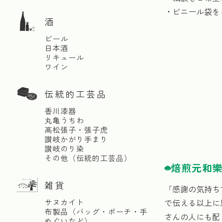
・ビニール袋を
酒
ビール
日本酒
リキュール
ワイン
伝統的工芸品
香川漆器
丸亀うちわ
高松張子・張子虎
讃岐かがり手まり
讃岐のり染
その他（伝統的工芸品）
焙煎元和
雑貨
「感謝の気持ち
サヌカイト
で伝える以上に
布製品（バッグ・ポーチ・手
さんの人にも配
ぬぐいなど）