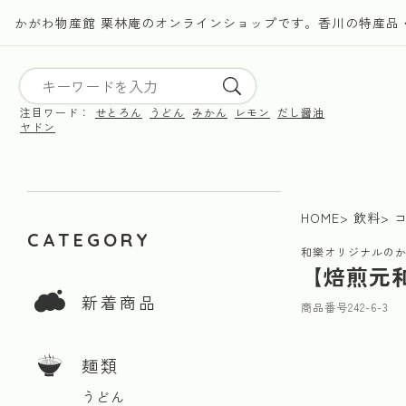
かがわ物産館 栗林庵のオンラインショップです。香川の特産品
注目ワード：
せとろん
うどん
みかん
レモン
だし醤油
ヤドン
HOME
飲料
CATEGORY
和樂オリジナルの
【焙煎元
新着商品
商品番号
242-6-3
麺類
うどん