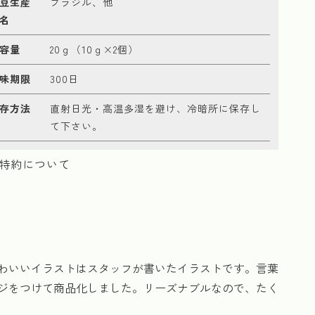
豆生産
ブラジル、他
名
容量
20ｇ（10ｇ×2個）
味期限
300日
存方法
直射日光・高温多湿を避け、冷暗所に保存し
て下さい。
特約について
わいいイラストはスタッフが書いたイラストです。言葉
ジをつけて商品化しました。リーズナブルなので、たく