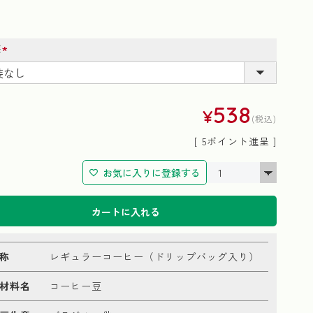
装
(必
須)
538
¥
税込
[
5
ポイント進呈 ]
お気に入りに登録する
カートに入れる
称
レギュラーコーヒー（ドリップバッグ入り）
材料名
コーヒー豆