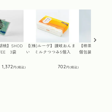
桃】SHOD
【(株)ルーヴ】讃岐おんま
【柿茶本舗(有)
FFEE 3袋
い ミルクつつみ5個入
個包装 5個入り
1,372
702