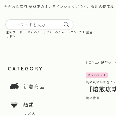
かがわ物産館 栗林庵のオンラインショップです。香川の特産品
注目ワード：
せとろん
うどん
みかん
レモン
だし醤油
ヤドン
HOME
飲料
CATEGORY
ゆうパケット
島の爽やかさをイ
新着商品
【焙煎珈琲
商品番号
573-1-1
麺類
うどん