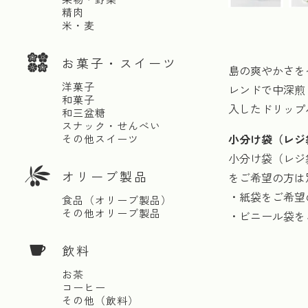
精肉
米・麦
お菓子・スイーツ
島の爽やかさを
洋菓子
レンドで中深煎
和菓子
入したドリップ
和三盆糖
スナック・せんべい
小分け袋（レジ
その他スイーツ
小分け袋（レジ
オリーブ製品
をご希望の方は
・紙袋をご希望
食品（オリーブ製品）
その他オリーブ製品
・ビニール袋を
飲料
お茶
コーヒー
その他（飲料）