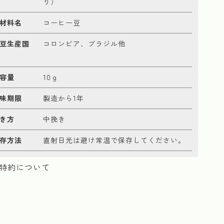
り）
材料名
コーヒー豆
豆生産国
コロンビア、ブラジル他
容量
10ｇ
味期限
製造から1年
き方
中挽き
存方法
直射日光は避け常温で保存してください。
特約について