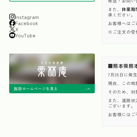
発送・お問い
また、
休業期
承ください。
Instagram
Facebook
お客様へはご
X
※ご注文の受
YouTube
■熊本県熊
7月28日に
現在、この地
そのため、対
また、道路状
ございます。
お客様にはご