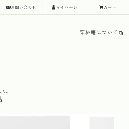
お問い合わせ
マイページ
カート
栗林庵について
した。
品