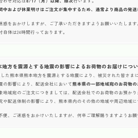
合わせ対応は
8/17（月）以降、順次
行います。
間中および休業明けはご注文が集中するため、通常より商品の発送
迷惑をおかけしますが、ご了承いただきますようお願いいたします
付自体は24時間行っております。
本地方を震源とする地震の影響によるお荷物のお届けにつ
発生した熊本県熊本地方を震源とする地震により、被災された皆さま
震の影響により、配送会社において
熊本県の一部地域宛のお荷物の
象地域宛のご注文につきましては、配送会社でのお荷物のお預かり
況や配送体制の影響により、熊本県内のその他の地域や周辺地域に
不便、ご迷惑をおかけいたしますが、何卒ご理解賜りますようお願