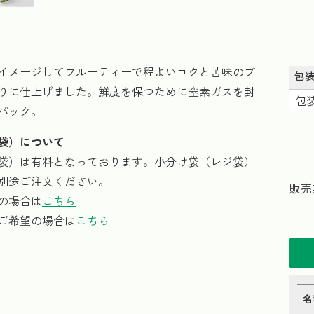
イメージしてフルーティーで程よいコクと苦味のブ
包
りに仕上げました。鮮度を保つために窒素ガスを封
パック。
袋）について
袋）は有料となっております。小分け袋（レジ袋）
別途ご注文ください。
販売
の場合は
こちら
ご希望の場合は
こちら
名