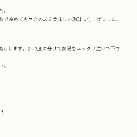
た。
煎で冷めてもコクのある美味しい珈琲に仕上げました。
蒸らします。2～3度に分けて熱湯をユックリ注いで下さ
い。
行う