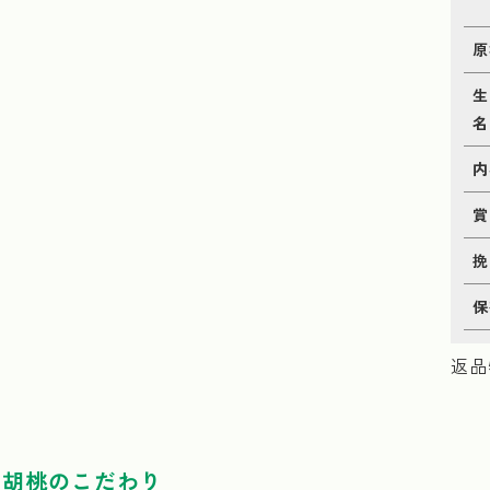
原
生
名
内
賞
挽
保
返品
 胡桃のこだわり