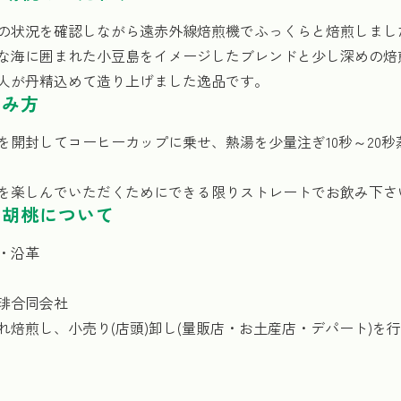
の状況を確認しながら遠赤外線焙煎機でふっくらと焙煎しまし
な海に囲まれた小豆島をイメージしたブレンドと少し深めの焙
職人が丹精込めて造り上げました逸品です。
飲み方
を開封してコーヒーカップに乗せ、熱湯を少量注ぎ10秒～20秒
を楽しんでいただくためにできる限りストレートでお飲み下さ
 胡桃について
・沿革
琲合同会社
れ焙煎し、小売り(店頭)卸し(量販店・お土産店・デパート)を