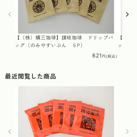
【（株）蠣三珈琲】讃岐珈琲 ドリップバ
【（株
ッグ（のみやすいぶん ５P）
ッグ（
821
最近閲覧した商品