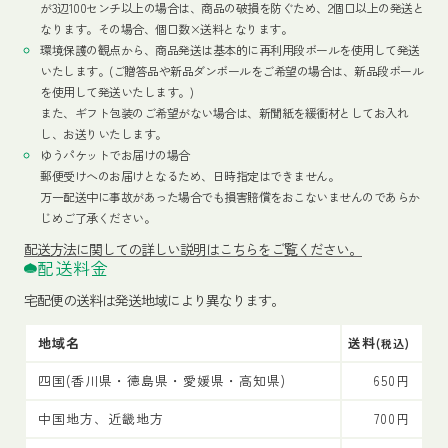
が3辺100センチ以上の場合は、商品の破損を防ぐため、2個口以上の発送と
なります。その場合、個口数×送料となります。
環境保護の観点から、商品発送は基本的に再利用段ボールを使用して発送
いたします。(ご贈答品や新品ダンボールをご希望の場合は、新品段ボール
を使用して発送いたします。)
また、ギフト包装のご希望がない場合は、新聞紙を緩衝材としてお入れ
し、お送りいたします。
ゆうパケットでお届けの場合
郵便受けへのお届けとなるため、日時指定はできません。
万一配送中に事故があった場合でも損害賠償をおこないませんのであらか
じめご了承ください。
配送方法
に関しての詳しい説明はこちらをご覧ください。
配送料金
宅配便の送料は発送地域により異なります。
地域名
送料
(税込)
四国(香川県・徳島県・愛媛県・高知県)
650円
中国地方、近畿地方
700円