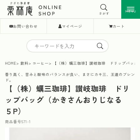
MENU
MENU
さがす
お問い合わせ
マイページ
カート
HOME
飲料
コーヒー
【（株）蠣三珈琲】讃岐珈琲 ドリップバッグ
香り高く、苦みと酸味のバランスが良い、まさにカキ三、王道のブレン
ド。
【（株）蠣三珈琲】讃岐珈琲 ドリ
ップバッグ（かきさんおりじなる
５P）
商品番号
571-1