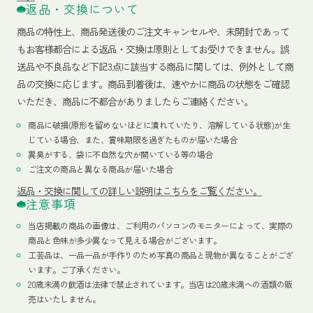
返品・交換について
商品の特性上、商品発送後のご注文キャンセルや、未開封であって
もお客様都合による返品・交換は原則としてお受けできません。誤
送品や不良品など下記3点に該当する商品に関しては、例外として商
品の交換に応じます。商品到着後は、速やかに商品の状態をご確認
いただき、商品に不都合がありましたらご連絡ください。
商品に破損(原形を留めないほどに潰れていたり、溶解している状態)が生
じている場合、また、賞味期限を過ぎたものが届いた場合
異臭がする、袋に不自然な穴が開いている等の場合
ご注文の商品と異なる商品が届いた場合
返品・交換に関しての詳しい説明はこちらをご覧ください。
注意事項
当店掲載の商品の画像は、ご利用のパソコンのモニターによって、実際の
商品と色味が多少異なって見える場合がございます。
工芸品は、一品一品が手作りのため写真の商品と現物が異なることがござ
います。ご了承ください。
20歳未満の飲酒は法律で禁止されています。当店は20歳未満への酒類の販
売はいたしません。