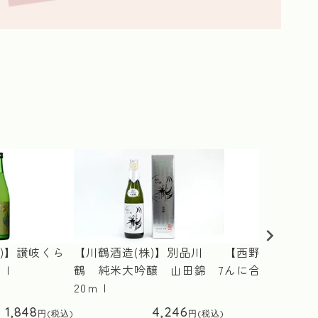
≪
)】讃岐くら
【川鶴酒造(株)】別品川
【西野金陵(株)】
ｍｌ
鶴 純米大吟醸 山田錦 7
んに合う酒 純米 
20ｍｌ
1,848
4,246
1