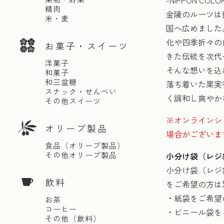
-NIPPON COLO
精肉
金陵のルーツは
米・麦
国へ広めました
化や四季折々の
お菓子・スイーツ
きた伝統を次代
洋菓子
そんな想いを込
和菓子
和三盆糖
落ち着いた果実
スナック・せんべい
く調和し爽やか
その他スイーツ
※オンラインシ
オリーブ製品
場合がございま
食品（オリーブ製品）
その他オリーブ製品
小分け袋（レジ
小分け袋（レジ
飲料
をご希望の方は
・紙袋をご希望
お茶
コーヒー
・ビニール袋を
その他（飲料）