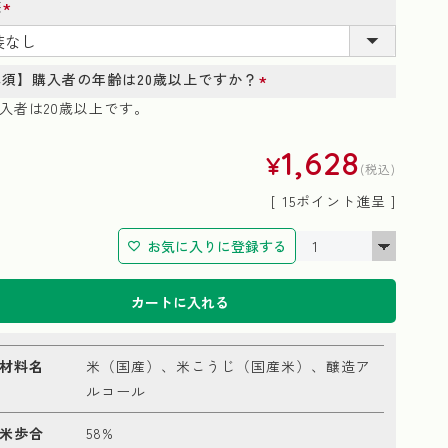
装
(必
須)
必須】購入者の年齢は20歳以上ですか？
(必
入者は20歳以上です。
須)
1,628
¥
税込
[
15
ポイント進呈 ]
お気に入りに登録する
カートに入れる
材料名
米（国産）、米こうじ（国産米）、醸造ア
ルコール
米歩合
58%