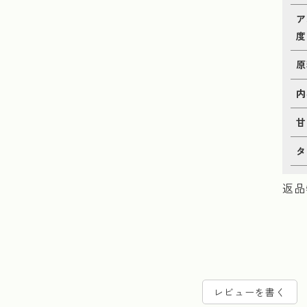
ア
度
原
内
甘
タ
返品
レビューを書く