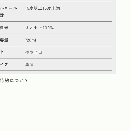
ルコール
15度以上16度未満
数
料米
オオセト100％
容量
720ml
辛
やや辛口
イプ
薫酒
特約について