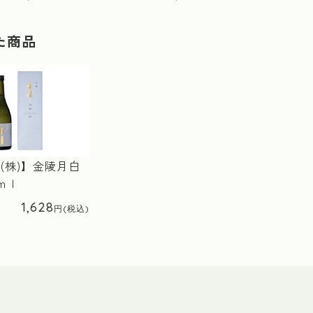
た商品
(株)】金陵月白
ｍｌ
1,628