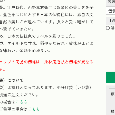
RS-
包
藍。江戸時代、西野嘉右衛門は藍染めの美しさを全
。藍色をはじめとする日本の伝統色には、独自の文
【
自然の美しさが溢れています。脈々と受け継がれて
購
へ繋げていきたい。
め、日本の伝統色でラベルを彩りました。
香、マイルドな甘味、穏やかな旨味・酸味がほどよ
な味わい。余韻も心地良い。
ョップの商品の価格は、栗林庵店頭と価格が異なる
す。
袋）について
袋）は有料となっております。小分け袋（レジ袋）
別途ご注文ください。
原
の場合は
こちら
ご希望の場合は
こちら
精