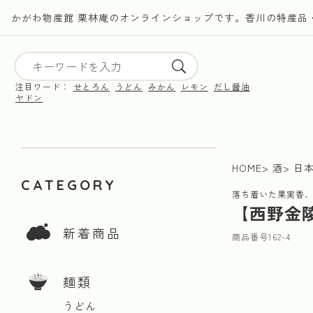
かがわ物産館 栗林庵のオンラインショップです。香川の特産品
注目ワード：
せとろん
うどん
みかん
レモン
だし醤油
ヤドン
HOME
酒
日
CATEGORY
落ち着いた果実香
【西野金陵
新着商品
商品番号
162-4
麺類
うどん