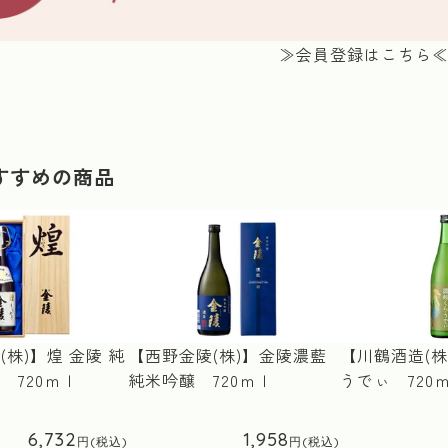
≫会員登録はこちら
すすめの商品
株)】煌 金陵 純
【西野金陵(株)】金陵濃藍
【川鶴酒造(株
 720ｍｌ
純米吟醸 720ｍｌ
うでぃ 720
6,732
1,958