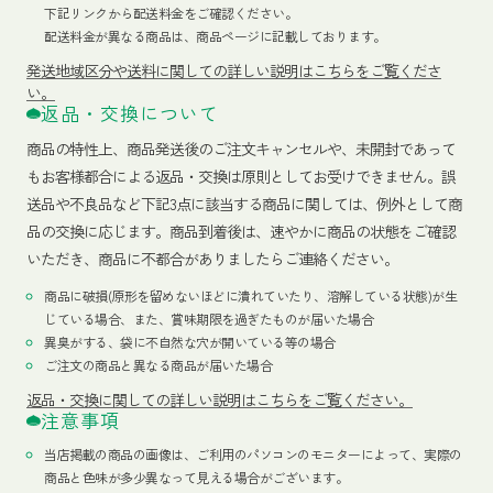
下記リンクから配送料金をご確認ください。
配送料金が異なる商品は、商品ページに記載しております。
発送地域区分や送料に関しての詳しい説明はこちらをご覧くださ
い。
返品・交換について
商品の特性上、商品発送後のご注文キャンセルや、未開封であって
もお客様都合による返品・交換は原則としてお受けできません。誤
送品や不良品など下記3点に該当する商品に関しては、例外として商
品の交換に応じます。商品到着後は、速やかに商品の状態をご確認
いただき、商品に不都合がありましたらご連絡ください。
商品に破損(原形を留めないほどに潰れていたり、溶解している状態)が生
じている場合、また、賞味期限を過ぎたものが届いた場合
異臭がする、袋に不自然な穴が開いている等の場合
ご注文の商品と異なる商品が届いた場合
返品・交換に関しての詳しい説明はこちらをご覧ください。
注意事項
当店掲載の商品の画像は、ご利用のパソコンのモニターによって、実際の
商品と色味が多少異なって見える場合がございます。