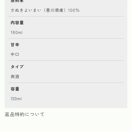
原料米
さぬきよいまい（香川県産）100％
内容量
180ml
甘辛
中口
タイプ
爽酒
容量
720ml
返品特約について