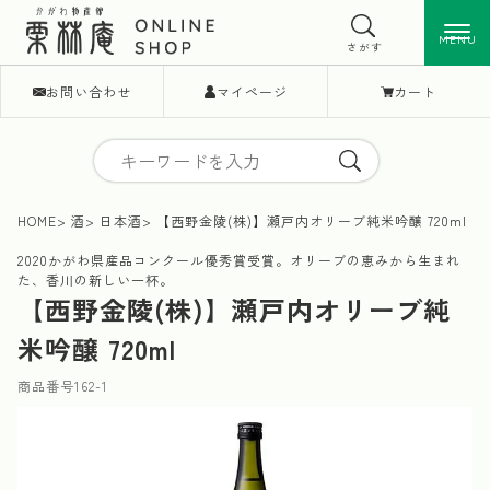
MENU
MENU
さがす
お問い合わせ
マイページ
カート
HOME
酒
日本酒
【西野金陵(株)】瀬戸内オリーブ純米吟醸 720ml
2020かがわ県産品コンクール優秀賞受賞。オリーブの恵みから生まれ
た、香川の新しい一杯。
【西野金陵(株)】瀬戸内オリーブ純
米吟醸 720ml
商品番号
162-1