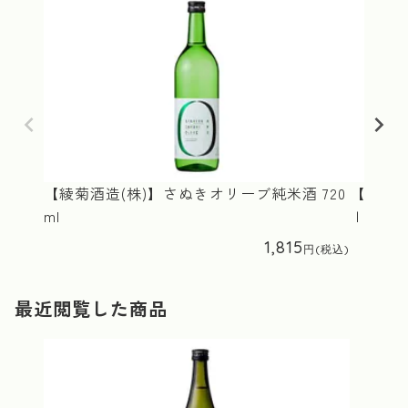
【綾菊酒造(株)】さぬきオリーブ純米酒 720
【西野金
ml
ｌ
1,815
最近閲覧した商品