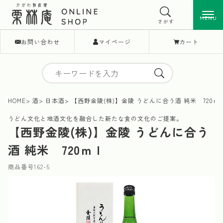
MENU
MENU
さがす
お問い合わせ
マイページ
カート
HOME
酒
日本酒
【西野金陵(株)】金陵 うどんに合う酒 純米 720ｍ
うどん文化と地酒文化を融合した新たな食の文化のご提案。
【西野金陵(株)】金陵 うどんに合う
酒 純米 720ｍｌ
商品番号
162-5