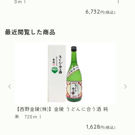
0ｍｌ
ｌ
6,732
最近閲覧した商品
【西野金陵(株)】金陵 うどんに合う酒 純
米 720ｍｌ
1,628