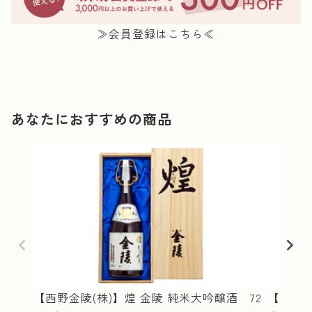
≫会員登録はこちら≪
あなたにおすすめの商品
【西野金陵(株)】煌 金陵 純米大吟醸酒 72
【西野金