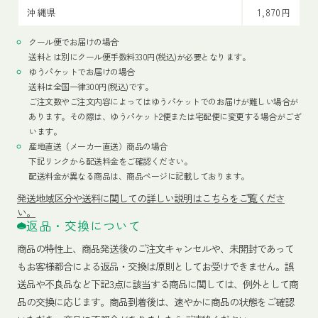
沖縄県
1,870円
クール便でお届けの場合
送料とは別にクール便手数料330円(税込)が必要となります。
ゆうパケットでお届けの場合
送料は全国一律300円(税込)です。
ご注文数やご注文内容によってはゆうパケットでのお届けが難しい場合が
あります。その際は、ゆうパケット2便または宅配便に変更する場合がござ
います。
産地直送（メーカー直送）商品の場合
下記リンクから配送料金をご確認ください。
配送料金が異なる商品は、商品ページに記載しております。
発送地域区分や送料に関しての詳しい説明はこちらをご覧くださ
い。
返品・交換について
商品の特性上、商品発送後のご注文キャンセルや、未開封であって
もお客様都合による返品・交換は原則としてお受けできません。誤
送品や不良品など下記3点に該当する商品に関しては、例外として商
品の交換に応じます。商品到着後は、速やかに商品の状態をご確認