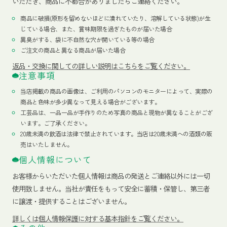
いただき、商品に不都合がありましたらご連絡ください。
商品に破損(原形を留めないほどに潰れていたり、溶解している状態)が生
じている場合、また、賞味期限を過ぎたものが届いた場合
異臭がする、袋に不自然な穴が開いている等の場合
ご注文の商品と異なる商品が届いた場合
返品・交換に関しての詳しい説明はこちらをご覧ください。
注意事項
当店掲載の商品の画像は、ご利用のパソコンのモニターによって、実際の
商品と色味が多少異なって見える場合がございます。
工芸品は、一品一品が手作りのため写真の商品と現物が異なることがござ
います。ご了承ください。
20歳未満の飲酒は法律で禁止されています。当店は20歳未満への酒類の販
売はいたしません。
個人情報について
お客様からいただいた個人情報は商品の発送とご連絡以外には一切
使用致しません。当社が責任をもって安全に蓄積・保管し、第三者
に譲渡・提供することはございません。
詳しくは個人情報保護に対する基本指針をご覧ください。