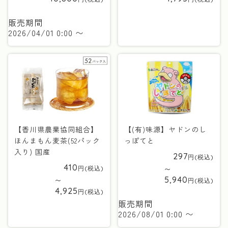
販売期間
2026/04/01 0:00
〜
【香川県農業協同組合】
【(有)味源】ヤドンのし
ほんまもん麦茶(52パック
っぽてと
入り) 国産
297
410
〜
5,940
〜
4,925
販売期間
2026/08/01 0:00
〜