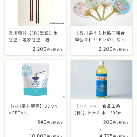
香川漆器【(株)黒松】象
【香川県うちわ協同組合
谷塗・姫象谷塗 箸
連合会】ヤドンのうちわ
2,200
2,200
【(株)藤井製麺】UDON
【ハイスキー食品工業
AGETAN
(株)】みかん水 500ml
540
200
〜
〜
10,800
4,795