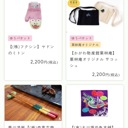
ゆうパケット
ゆうパケット
栗林庵オリジナル
【(株)フクシン】ヤドン
のミトン
【かがわ物産館栗林庵】
栗林庵オリジナル サコッ
2,200
シュ
2,200
香川漆器【(株)森嘉吉商
【(有)大川原染色本舗】