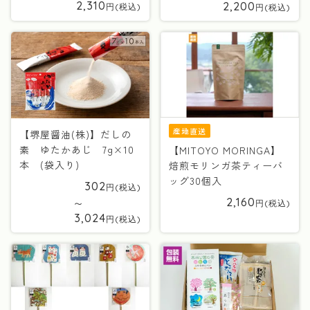
2,310
2,200
産地直送
【堺屋醤油(株)】だしの
素 ゆたかあじ 7g×10
【MITOYO MORINGA】
本 (袋入り)
焙煎モリンガ茶ティーバ
ッグ30個入
302
2,160
〜
3,024