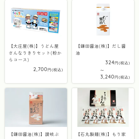
【大庄屋(株)】うどん屋
【鎌田醤油(株)】だし醤
さんなりきりセット(粉か
油
らコース)
324
2,700
〜
3,240
【鎌田醤油(株)】讃岐ぶ
【石丸製麺(株)】もり家