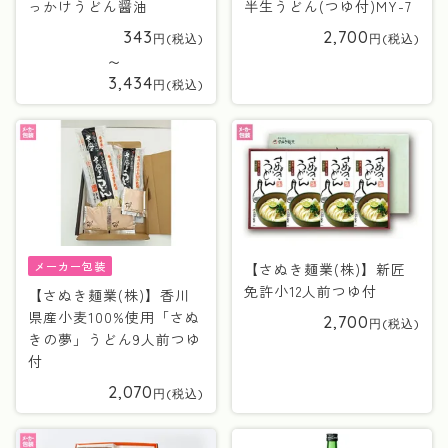
っかけうどん醤油
半生うどん(つゆ付)MY-7
343
2,700
〜
3,434
メーカー包装
【さぬき麺業(株)】新匠
免許小12人前つゆ付
【さぬき麺業(株)】香川
県産小麦100%使用「さぬ
2,700
きの夢」うどん9人前つゆ
付
2,070