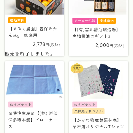
産地直送
産地直送
メーカー包装
【まるく農園】曽保みか
【(有)宮地醤油醸造場】
ん5kg 家庭用
宮地醤油のギフト3
2,778
2,000
販売を終了しました。
ゆうパケット
ゆうパケット
栗林庵オリジナル
※受注生産※【(株) 岩部
保多織本舗】ピローケー
【かがわ物産館栗林庵】
ス
栗林庵オリジナルTシャツ