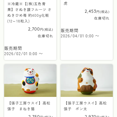
虎
※冷蔵※【(株)五色青
果】さぬき讃フルーツ さ
2,453
ぬきひめ苺 約400g化粧
在庫切れ
(12～18粒入)
2,700
販売期間
2026/04/01 0:00
〜
在庫切れ
販売期間
2026/02/01 0:00
〜
【張子工房ウスイ】高松
【張子工房ウスイ】高松
張子 まねき猫
張子 ポン太
2,750
2,970