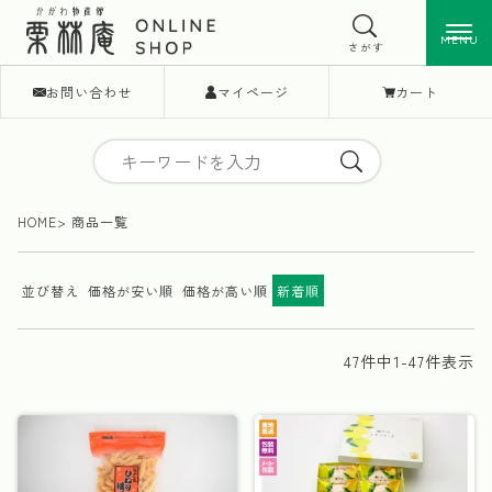
MENU
MENU
さがす
お問い合わせ
マイページ
カート
HOME
商品一覧
並び替え
価格が安い順
価格が高い順
新着順
47
件中
1
-
47
件表示