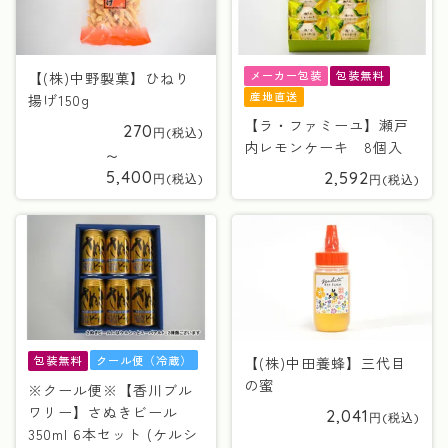
メーカー包装
包装無料
【(株)中野製菓】ひねり
産地直送
揚げ150g
【ラ・ファミーユ】瀬戸
270
内レモンケーキ 8個入
〜
5,400
2,592
クール便（冷蔵）
包装無料
【(株)中田養蜂】三代目
の蜜
※クール便※【香川ブル
ワリー】さぬきビール
2,041
350ml 6本セット (ケルシ