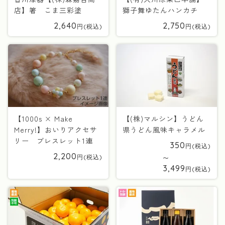
店】箸 こま三彩塗
獅子舞ゆたんハンカチ
2,640
2,750
【1000s × Make
【(株)マルシン】うどん
Merry!】おいりアクセサ
県うどん風味キャラメル
リー ブレスレット1連
350
2,200
〜
3,499