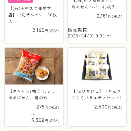
【(有)紀ノ國屋本店】
舟々せんべい 48枚入
【(有)田村久つ和堂本
店】小瓦せんべい 36枚
2,181
入
販売期間
2,160
2026/04/01 0:00
〜
【タケサン(株)】しょう
【Doやまびこ】うどんさ
ゆあげせん 島の味
くさくバラエティセット2
275
2,600
〜
5,508