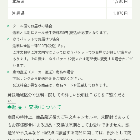
北海道
1,980円
沖縄県
1,870円
クール便でお届けの場合
送料とは別にクール便手数料330円(税込)が必要となります。
ゆうパケットでお届けの場合
送料は全国一律300円(税込)です。
ご注文数やご注文内容によってはゆうパケットでのお届けが難しい場合が
あります。その際は、ゆうパケット2便または宅配便に変更する場合がござ
います。
産地直送（メーカー直送）商品の場合
下記リンクから配送料金をご確認ください。
配送料金が異なる商品は、商品ページに記載しております。
発送地域区分や送料に関しての詳しい説明はこちらをご覧くださ
い。
返品・交換について
商品の特性上、商品発送後のご注文キャンセルや、未開封であって
もお客様都合による返品・交換は原則としてお受けできません。誤
送品や不良品など下記3点に該当する商品に関しては、例外として商