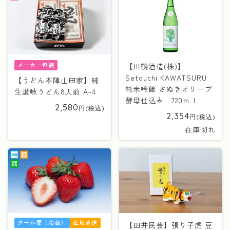
メーカー包装
【川鶴酒造(株)】
Setouchi KAWATSURU
【うどん本陣山田家】純
純米吟醸 さぬきオリーブ
生讃岐うどん8人前 A-4
酵母仕込み 720ｍｌ
2,580
2,354
在庫切れ
クール便（冷蔵）
産地直送
【田井民芸】張り子虎 豆