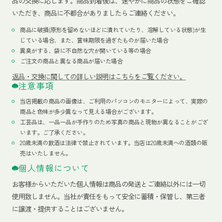
品の交換に応じます。商品到着後は、速やかに商品の状態をご確認
いただき、商品に不都合がありましたらご連絡ください。
商品に破損(原形を留めないほどに潰れていたり、溶解している状態)が生
じている場合、また、賞味期限を過ぎたものが届いた場合
異臭がする、袋に不自然な穴が開いている等の場合
ご注文の商品と異なる商品が届いた場合
返品・交換に関しての詳しい説明はこちらをご覧ください。
注意事項
当店掲載の商品の画像は、ご利用のパソコンのモニターによって、実際の
商品と色味が多少異なって見える場合がございます。
工芸品は、一品一品が手作りのため写真の商品と現物が異なることがござ
います。ご了承ください。
20歳未満の飲酒は法律で禁止されています。当店は20歳未満への酒類の販
売はいたしません。
個人情報について
お客様からいただいた個人情報は商品の発送とご連絡以外には一切
使用致しません。当社が責任をもって安全に蓄積・保管し、第三者
に譲渡・提供することはございません。