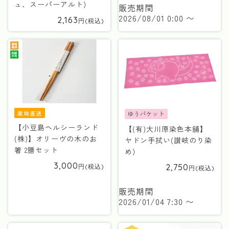
ュ、スーパーアルト)
販売期間
2026/08/01 0:00
〜
2,163
産地直送
ゆうパケット
【小豆島ヘルシーランド
【(有)大川原染色本舗】
(株)】オリーヴの木のお
ヤドン手拭い(讃岐のり染
箸 2膳セット
め)
3,000
2,750
販売期間
2026/01/04 7:30
〜