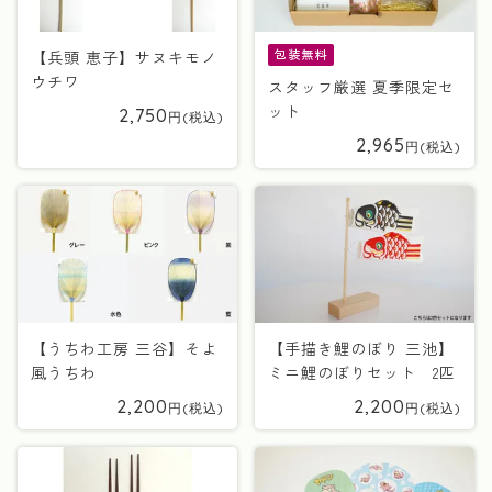
包装無料
【兵頭 恵子】サヌキモノ
ウチワ
スタッフ厳選 夏季限定セ
ット
2,750
2,965
【うちわ工房 三谷】そよ
【手描き鯉のぼり 三池】
風うちわ
ミニ鯉のぼりセット 2匹
2,200
2,200