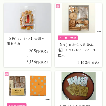
メーカー包装
【(株)マルシン】香川本
鷹あられ
【(有) 田村久つ和堂本
店】くつわせんべい 37
205
枚入
〜
6,156
2,160
メーカー包装