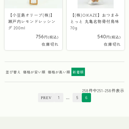
【小豆島オリーブ(株)】
【(株)OIKAZE】おつまみ
瀬戸内レモンドレッシン
とっと 丸亀名物骨付鳥味
グ 200ml
70g
756
540
在庫切れ
在庫切れ
並び替え
価格が安い順
価格が高い順
新着順
258
件中
251
-
258
件表示
1
…
5
6