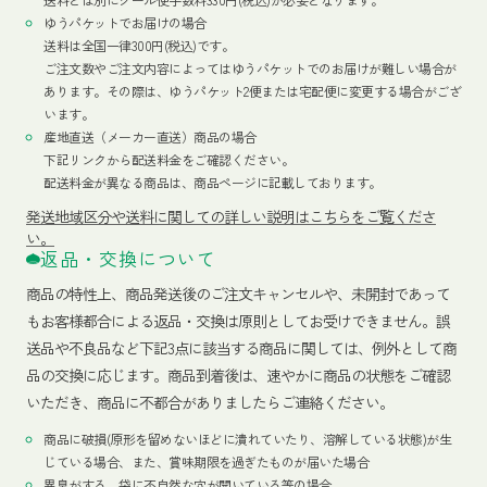
ゆうパケットでお届けの場合
送料は全国一律300円(税込)です。
ご注文数やご注文内容によってはゆうパケットでのお届けが難しい場合が
あります。その際は、ゆうパケット2便または宅配便に変更する場合がござ
います。
産地直送（メーカー直送）商品の場合
下記リンクから配送料金をご確認ください。
配送料金が異なる商品は、商品ページに記載しております。
発送地域区分や送料に関しての詳しい説明はこちらをご覧くださ
い。
返品・交換について
商品の特性上、商品発送後のご注文キャンセルや、未開封であって
もお客様都合による返品・交換は原則としてお受けできません。誤
送品や不良品など下記3点に該当する商品に関しては、例外として商
品の交換に応じます。商品到着後は、速やかに商品の状態をご確認
いただき、商品に不都合がありましたらご連絡ください。
商品に破損(原形を留めないほどに潰れていたり、溶解している状態)が生
じている場合、また、賞味期限を過ぎたものが届いた場合
異臭がする、袋に不自然な穴が開いている等の場合