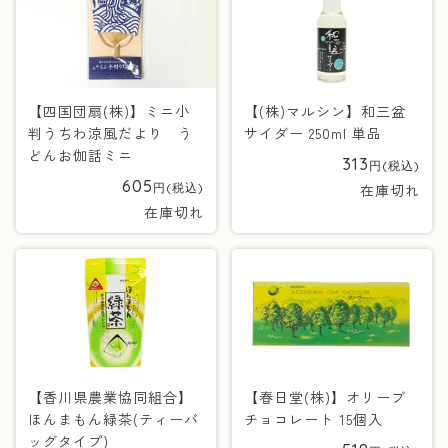
【四国団扇(株)】ミニ小
【(株)マルシン】和三盆
判うちわ涼風だより う
サイダー 250ml 単品
どんお伽話ミニ
313
605
在庫切れ
在庫切れ
【香川県農業協同組合】
【春日堂(株)】オリーブ
ほんまもん緑茶(ティーバ
チョコレート 15個入
ッグタイプ)