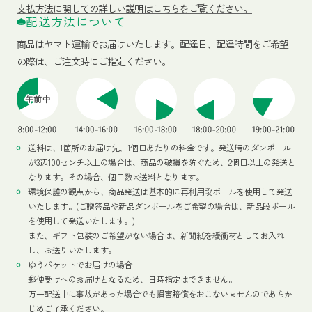
支払方法に関しての詳しい説明はこちらをご覧ください。
配送方法について
商品はヤマト運輸でお届けいたします。
配達日、配達時間をご希望
の際は、ご注文時にご指定ください。
送料は、1箇所のお届け先、1個口あたりの料金です。発送時のダンボール
が3辺100センチ以上の場合は、商品の破損を防ぐため、2個口以上の発送と
なります。その場合、個口数×送料となります。
環境保護の観点から、商品発送は基本的に再利用段ボールを使用して発送
いたします。(ご贈答品や新品ダンボールをご希望の場合は、新品段ボール
を使用して発送いたします。)
また、ギフト包装のご希望がない場合は、新聞紙を緩衝材としてお入れ
し、お送りいたします。
ゆうパケットでお届けの場合
郵便受けへのお届けとなるため、日時指定はできません。
万一配送中に事故があった場合でも損害賠償をおこないませんのであらか
じめご了承ください。