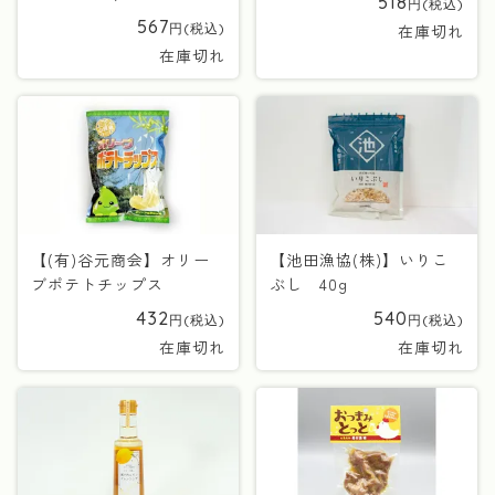
518
567
在庫切れ
在庫切れ
【(有)谷元商会】オリー
【池田漁協(株)】いりこ
ブポテトチップス
ぶし 40g
432
540
在庫切れ
在庫切れ