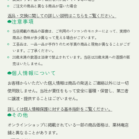
ご注文の商品と異なる商品が届いた場合
返品・交換に関しての詳しい説明はこちらをご覧ください。
注意事項
当店掲載の商品の画像は、ご利用のパソコンのモニターによって、実際の
商品と色味が多少異なって見える場合がございます。
工芸品は、一品一品が手作りのため写真の商品と現物が異なることがござ
います。ご了承ください。
20歳未満の飲酒は法律で禁止されています。当店は20歳未満への酒類の販
売はいたしません。
個人情報について
お客様からいただいた個人情報は商品の発送とご連絡以外には一切
使用致しません。当社が責任をもって安全に蓄積・保管し、第三者
に譲渡・提供することはございません。
詳しくは個人情報保護に対する基本指針をご覧ください。
その他
オンラインショップに掲載されている一部の商品価格は、栗林庵店
舗と異なることがあります。