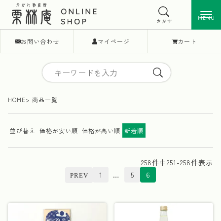
MENU
MENU
さがす
お問い合わせ
マイページ
カート
HOME
商品一覧
並び替え
価格が安い順
価格が高い順
新着順
258
件中
251
-
258
件表示
1
…
5
6