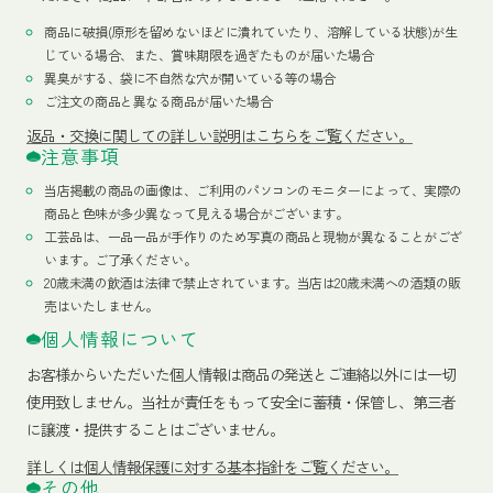
商品に破損(原形を留めないほどに潰れていたり、溶解している状態)が生
じている場合、また、賞味期限を過ぎたものが届いた場合
異臭がする、袋に不自然な穴が開いている等の場合
ご注文の商品と異なる商品が届いた場合
返品・交換に関しての詳しい説明はこちらをご覧ください。
注意事項
当店掲載の商品の画像は、ご利用のパソコンのモニターによって、実際の
商品と色味が多少異なって見える場合がございます。
工芸品は、一品一品が手作りのため写真の商品と現物が異なることがござ
います。ご了承ください。
20歳未満の飲酒は法律で禁止されています。当店は20歳未満への酒類の販
売はいたしません。
個人情報について
お客様からいただいた個人情報は商品の発送とご連絡以外には一切
使用致しません。当社が責任をもって安全に蓄積・保管し、第三者
に譲渡・提供することはございません。
詳しくは個人情報保護に対する基本指針をご覧ください。
その他