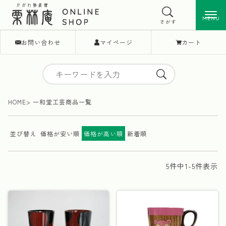
MENU
MENU
さがす
お問い合わせ
マイページ
カート
HOME
一和堂工芸商品一覧
並び替え
価格が安い順
価格が高い順
新着順
5
件中
1
-
5
件表示