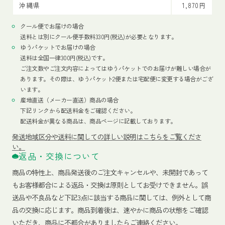
沖縄県
1,870円
クール便でお届けの場合
送料とは別にクール便手数料330円(税込)が必要となります。
ゆうパケットでお届けの場合
送料は全国一律300円(税込)です。
ご注文数やご注文内容によってはゆうパケットでのお届けが難しい場合が
あります。その際は、ゆうパケット2便または宅配便に変更する場合がござ
います。
産地直送（メーカー直送）商品の場合
下記リンクから配送料金をご確認ください。
配送料金が異なる商品は、商品ページに記載しております。
発送地域区分や送料に関しての詳しい説明はこちらをご覧くださ
い。
返品・交換について
商品の特性上、商品発送後のご注文キャンセルや、未開封であって
もお客様都合による返品・交換は原則としてお受けできません。誤
送品や不良品など下記3点に該当する商品に関しては、例外として商
品の交換に応じます。商品到着後は、速やかに商品の状態をご確認
いただき、商品に不都合がありましたらご連絡ください。