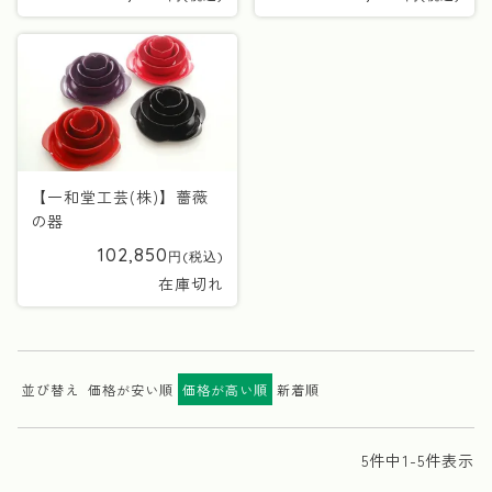
【一和堂工芸(株)】薔薇
の器
102,850
在庫切れ
並び替え
価格が安い順
価格が高い順
新着順
5
件中
1
-
5
件表示