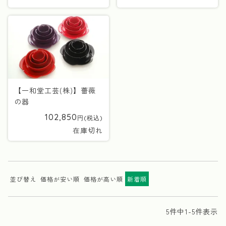
【一和堂工芸(株)】薔薇
の器
102,850
在庫切れ
並び替え
価格が安い順
価格が高い順
新着順
5
件中
1
-
5
件表示