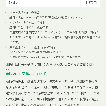
沖縄県
1,870円
クール便でお届けの場合
送料とは別にクール便手数料330円(税込)が必要となります。
ゆうパケットでお届けの場合
送料は全国一律300円(税込)です。
ご注文数やご注文内容によってはゆうパケットでのお届けが難しい場合が
あります。その際は、ゆうパケット2便または宅配便に変更する場合がござ
います。
産地直送（メーカー直送）商品の場合
下記リンクから配送料金をご確認ください。
配送料金が異なる商品は、商品ページに記載しております。
発送地域区分や送料に関しての詳しい説明はこちらをご覧くださ
い。
返品・交換について
商品の特性上、商品発送後のご注文キャンセルや、未開封であって
もお客様都合による返品・交換は原則としてお受けできません。誤
送品や不良品など下記3点に該当する商品に関しては、例外として商
品の交換に応じます。商品到着後は、速やかに商品の状態をご確認
いただき、商品に不都合がありましたらご連絡ください。