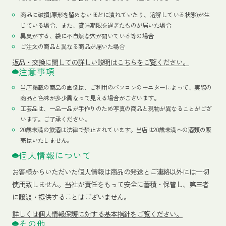
商品に破損(原形を留めないほどに潰れていたり、溶解している状態)が生
じている場合、また、賞味期限を過ぎたものが届いた場合
異臭がする、袋に不自然な穴が開いている等の場合
ご注文の商品と異なる商品が届いた場合
返品・交換に関しての詳しい説明はこちらをご覧ください。
注意事項
当店掲載の商品の画像は、ご利用のパソコンのモニターによって、実際の
商品と色味が多少異なって見える場合がございます。
工芸品は、一品一品が手作りのため写真の商品と現物が異なることがござ
います。ご了承ください。
20歳未満の飲酒は法律で禁止されています。当店は20歳未満への酒類の販
売はいたしません。
個人情報について
お客様からいただいた個人情報は商品の発送とご連絡以外には一切
使用致しません。当社が責任をもって安全に蓄積・保管し、第三者
に譲渡・提供することはございません。
詳しくは個人情報保護に対する基本指針をご覧ください。
その他