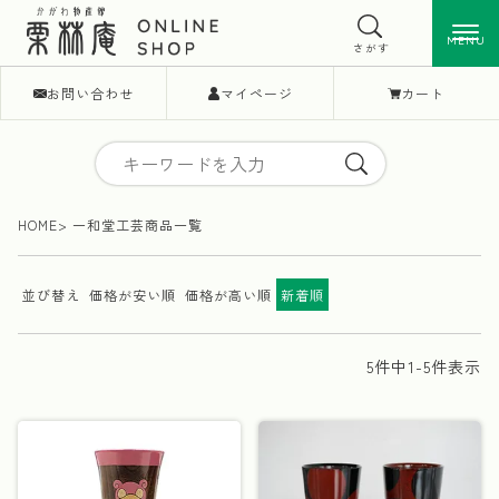
MENU
MENU
さがす
お問い合わせ
マイページ
カート
HOME
一和堂工芸商品一覧
並び替え
価格が安い順
価格が高い順
新着順
5
件中
1
-
5
件表示