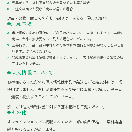
異臭がする、袋に不自然な穴が開いている等の場合
ご注文の商品と異なる商品が届いた場合
返品・交換に関しての詳しい説明はこちらをご覧ください。
注意事項
当店掲載の商品の画像は、ご利用のパソコンのモニターによって、実際の
商品と色味が多少異なって見える場合がございます。
工芸品は、一品一品が手作りのため写真の商品と現物が異なることがござ
います。ご了承ください。
20歳未満の飲酒は法律で禁止されています。当店は20歳未満への酒類の販
売はいたしません。
個人情報について
お客様からいただいた個人情報は商品の発送とご連絡以外には一切
使用致しません。当社が責任をもって安全に蓄積・保管し、第三者
に譲渡・提供することはございません。
詳しくは個人情報保護に対する基本指針をご覧ください。
その他
オンラインショップに掲載されている一部の商品価格は、栗林庵店
舗と異なることがあります。