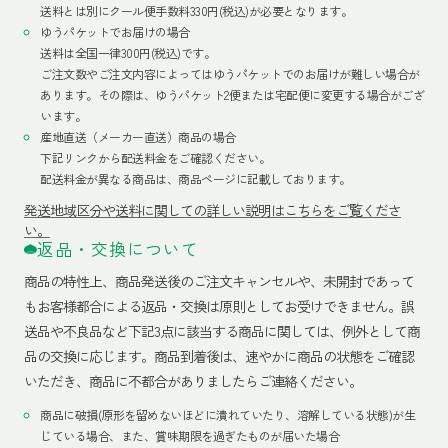
送料とは別にクール便手数料330円(税込)が必要となります。
ゆうパケットでお届けの場合
送料は全国一律300円(税込)です。
ご注文数やご注文内容によってはゆうパケットでのお届けが難しい場合が
あります。その際は、ゆうパケット2便または宅配便に変更する場合がござ
います。
産地直送（メーカー直送）商品の場合
下記リンクから配送料金をご確認ください。
配送料金が異なる商品は、商品ページに記載しております。
発送地域区分や送料に関しての詳しい説明はこちらをご覧くださ
い。
返品・交換について
商品の特性上、商品発送後のご注文キャンセルや、未開封であって
もお客様都合による返品・交換は原則としてお受けできません。誤
送品や不良品など下記3点に該当する商品に関しては、例外として商
品の交換に応じます。商品到着後は、速やかに商品の状態をご確認
いただき、商品に不都合がありましたらご連絡ください。
商品に破損(原形を留めないほどに潰れていたり、溶解している状態)が生
じている場合、また、賞味期限を過ぎたものが届いた場合