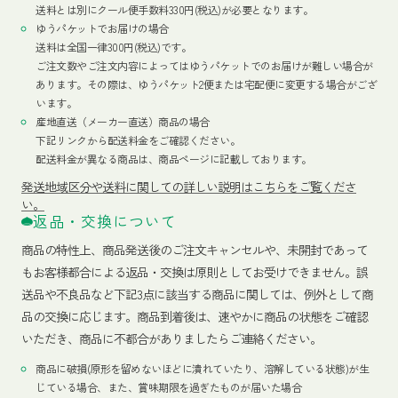
送料とは別にクール便手数料330円(税込)が必要となります。
ゆうパケットでお届けの場合
送料は全国一律300円(税込)です。
ご注文数やご注文内容によってはゆうパケットでのお届けが難しい場合が
あります。その際は、ゆうパケット2便または宅配便に変更する場合がござ
います。
産地直送（メーカー直送）商品の場合
下記リンクから配送料金をご確認ください。
配送料金が異なる商品は、商品ページに記載しております。
発送地域区分や送料に関しての詳しい説明はこちらをご覧くださ
い。
返品・交換について
商品の特性上、商品発送後のご注文キャンセルや、未開封であって
もお客様都合による返品・交換は原則としてお受けできません。誤
送品や不良品など下記3点に該当する商品に関しては、例外として商
品の交換に応じます。商品到着後は、速やかに商品の状態をご確認
いただき、商品に不都合がありましたらご連絡ください。
商品に破損(原形を留めないほどに潰れていたり、溶解している状態)が生
じている場合、また、賞味期限を過ぎたものが届いた場合