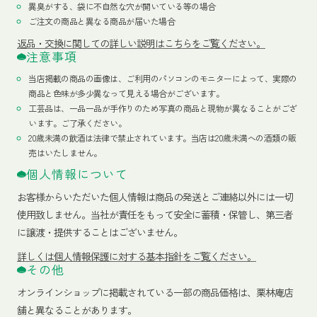
異臭がする、袋に不自然な穴が開いている等の場合
ご注文の商品と異なる商品が届いた場合
返品・交換に関しての詳しい説明はこちらをご覧ください。
注意事項
当店掲載の商品の画像は、ご利用のパソコンのモニターによって、実際の
商品と色味が多少異なって見える場合がございます。
工芸品は、一品一品が手作りのため写真の商品と現物が異なることがござ
います。ご了承ください。
20歳未満の飲酒は法律で禁止されています。当店は20歳未満への酒類の販
売はいたしません。
個人情報について
お客様からいただいた個人情報は商品の発送とご連絡以外には一切
使用致しません。当社が責任をもって安全に蓄積・保管し、第三者
に譲渡・提供することはございません。
詳しくは個人情報保護に対する基本指針をご覧ください。
その他
オンラインショップに掲載されている一部の商品価格は、栗林庵店
舗と異なることがあります。