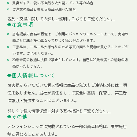
異臭がする、袋に不自然な穴が開いている等の場合
ご注文の商品と異なる商品が届いた場合
返品・交換に関しての詳しい説明はこちらをご覧ください。
注意事項
当店掲載の商品の画像は、ご利用のパソコンのモニターによって、実際の
商品と色味が多少異なって見える場合がございます。
工芸品は、一品一品が手作りのため写真の商品と現物が異なることがござ
います。ご了承ください。
20歳未満の飲酒は法律で禁止されています。当店は20歳未満への酒類の販
売はいたしません。
個人情報について
お客様からいただいた個人情報は商品の発送とご連絡以外には一切
使用致しません。当社が責任をもって安全に蓄積・保管し、第三者
に譲渡・提供することはございません。
詳しくは個人情報保護に対する基本指針をご覧ください。
その他
オンラインショップに掲載されている一部の商品価格は、栗林庵店
舗と異なることがあります。