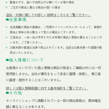
異臭がする、袋に不自然な穴が開いている等の場合
ご注文の商品と異なる商品が届いた場合
返品・交換に関しての詳しい説明はこちらをご覧ください。
注意事項
当店掲載の商品の画像は、ご利用のパソコンのモニターによって、実際の
商品と色味が多少異なって見える場合がございます。
工芸品は、一品一品が手作りのため写真の商品と現物が異なることがござ
います。ご了承ください。
20歳未満の飲酒は法律で禁止されています。当店は20歳未満への酒類の販
売はいたしません。
個人情報について
お客様からいただいた個人情報は商品の発送とご連絡以外には一切
使用致しません。当社が責任をもって安全に蓄積・保管し、第三者
に譲渡・提供することはございません。
詳しくは個人情報保護に対する基本指針をご覧ください。
その他
オンラインショップに掲載されている一部の商品価格は、栗林庵店
舗と異なることがあります。