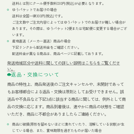
送料とは別にクール便手数料330円(税込)が必要となります。
ゆうパケットでお届けの場合
送料は全国一律300円(税込)です。
ご注文数やご注文内容によってはゆうパケットでのお届けが難しい場合が
あります。その際は、ゆうパケット2便または宅配便に変更する場合がござ
います。
産地直送（メーカー直送）商品の場合
下記リンクから配送料金をご確認ください。
配送料金が異なる商品は、商品ページに記載しております。
発送地域区分や送料に関しての詳しい説明はこちらをご覧くださ
い。
返品・交換について
商品の特性上、商品発送後のご注文キャンセルや、未開封であって
もお客様都合による返品・交換は原則としてお受けできません。誤
送品や不良品など下記3点に該当する商品に関しては、例外として商
品の交換に応じます。商品到着後は、速やかに商品の状態をご確認
いただき、商品に不都合がありましたらご連絡ください。
商品に破損(原形を留めないほどに潰れていたり、溶解している状態)が生
じている場合、また、賞味期限を過ぎたものが届いた場合