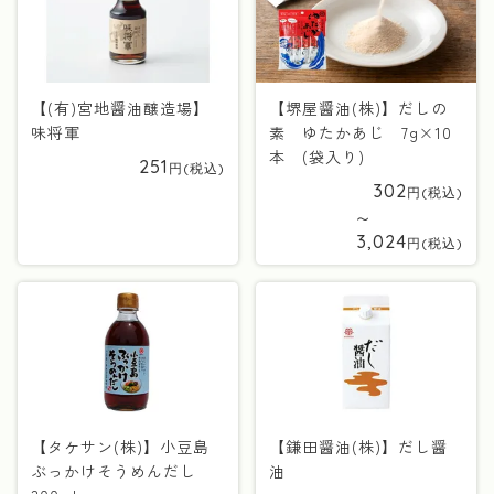
【(有)宮地醤油醸造場】
【堺屋醤油(株)】だしの
味将軍
素 ゆたかあじ 7g×10
本 (袋入り)
251
302
〜
3,024
【タケサン(株)】小豆島
【鎌田醤油(株)】だし醤
ぶっかけそうめんだし
油