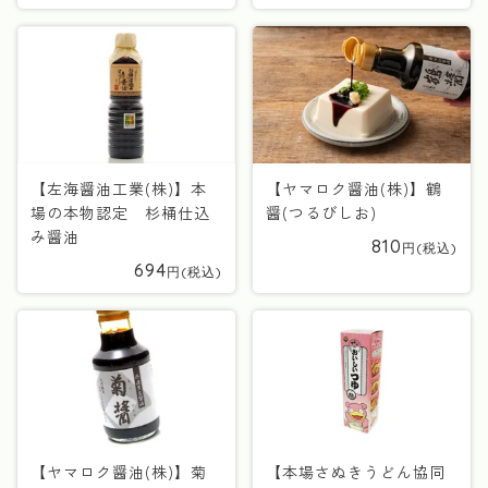
【左海醤油工業(株)】本
【ヤマロク醤油(株)】鶴
場の本物認定 杉桶仕込
醤(つるびしお)
み醤油
810
694
【ヤマロク醤油(株)】菊
【本場さぬきうどん協同