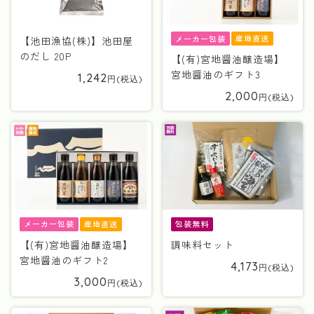
産地直送
メーカー包装
【池田漁協(株)】池田屋
のだし 20P
【(有)宮地醤油醸造場】
宮地醤油のギフト3
1,242
2,000
産地直送
メーカー包装
包装無料
【(有)宮地醤油醸造場】
調味料セット
宮地醤油のギフト2
4,173
3,000