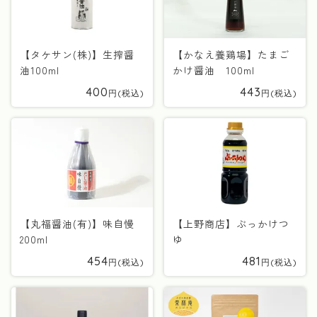
【タケサン(株)】生搾醤
【かなえ養鶏場】たまご
油100ml
かけ醤油 100ml
400
443
【丸福醤油(有)】味自慢
【上野商店】ぶっかけつ
200ml
ゆ
454
481