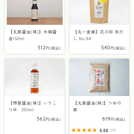
【丸島醤油(株)】木桶醤
【丸一倉庫】花の将 和だ
油150ml
し No.88
512
540
【堺屋醤油(株)】いりこ
【丸島醤油(株)】つゆの
つゆ 200ml
素
562
619
5.00
（
1
）