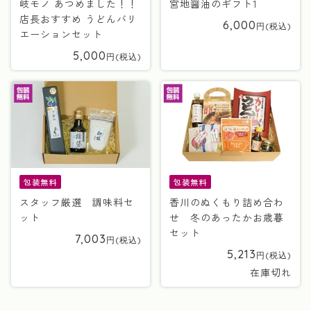
岐モノ あつめました！！
宮地醤油のギフト1
店長おすすめ うどんバリ
6,000
エーションセット
5,000
包装無料
包装無料
スタッフ厳選 調味料セ
香川のぬくもり詰め合わ
ット
せ 冬のあったかお歳暮
セット
7,003
5,213
在庫切れ