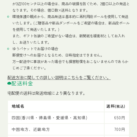
が3辺100センチ以上の場合は、商品の破損を防ぐため、2個口以上の発送と
なります。その場合、個口数×送料となります。
環境保護の観点から、商品発送は基本的に再利用段ボールを使用して発送
いたします。(ご贈答品や新品ダンボールをご希望の場合は、新品段ボール
を使用して発送いたします。)
また、ギフト包装のご希望がない場合は、新聞紙を緩衝材としてお入れ
し、お送りいたします。
ゆうパケットでお届けの場合
郵便受けへのお届けとなるため、日時指定はできません。
万一配送中に事故があった場合でも損害賠償をおこないませんのであらか
じめご了承ください。
配送方法
に関しての詳しい説明はこちらをご覧ください。
配送料金
宅配便の送料は発送地域により異なります。
地域名
送料
(税込)
四国(香川県・徳島県・愛媛県・高知県)
650円
中国地方、近畿地方
700円