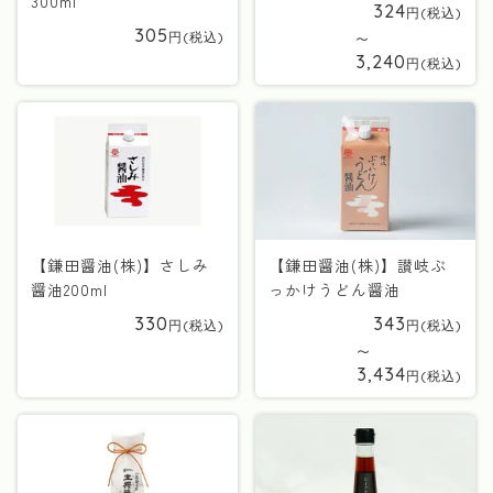
300ml
324
305
〜
3,240
【鎌田醤油(株)】さしみ
【鎌田醤油(株)】讃岐ぶ
醤油200ml
っかけうどん醤油
330
343
〜
3,434