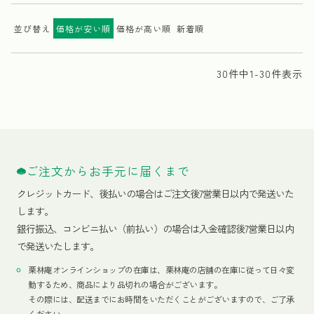
並び替え
価格が安い順
価格が高い順
新着順
30
件中
1
-
30
件表示
ご注文からお手元に届くまで
クレジットカード、
後払いの場合はご注文後7営業日以内で発送いた
します。
銀行振込、コンビニ払い（前払い）の場合は入金確認後7営業日以内
で発送いたします。
栗林庵オンラインショップの在庫は、栗林庵の店舗の在庫に従って日々変
動するため、商品により品切れの場合がございます。
その際には、配送までにお時間をいただくことがございますので、ご了承
ください。