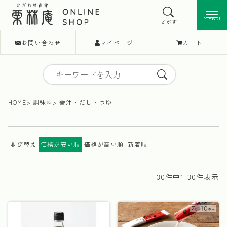
MENU
MENU
さがす
お問い合わせ
マイページ
カート
HOME
調味料
醤油・だし・つゆ
並び替え
価格が安い順
価格が高い順
新着順
30
件中
1
-
30
件表示