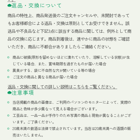
返品・交換について
商品の特性上、商品発送後のご注文キャンセルや、未開封であって
もお客様都合による返品・交換は原則としてお受けできません。誤
送品や不良品など下記3点に該当する商品に関しては、例外として商
品の交換に応じます。商品到着後は、速やかに商品の状態をご確認
いただき、商品に不都合がありましたらご連絡ください。
商品に破損(原形を留めないほどに潰れていたり、溶解している状態)が生
じている場合、また、賞味期限を過ぎたものが届いた場合
異臭がする、袋に不自然な穴が開いている等の場合
ご注文の商品と異なる商品が届いた場合
返品・交換に関しての詳しい説明はこちらをご覧ください。
注意事項
当店掲載の商品の画像は、ご利用のパソコンのモニターによって、実際の
商品と色味が多少異なって見える場合がございます。
工芸品は、一品一品が手作りのため写真の商品と現物が異なることがござ
います。ご了承ください。
20歳未満の飲酒は法律で禁止されています。当店は20歳未満への酒類の販
売はいたしません。