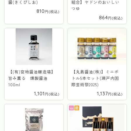
醤(きくびしお)
組合】ヤドンのおいしい
つゆ
810
864
【(有)宮地醤油醸造場】
【丸島醤油(株)】ミニボ
旨み薫る 燻製醤油
トル5本セット(瀬戸内国
100ml
際芸術祭2025)
1,101
1,137