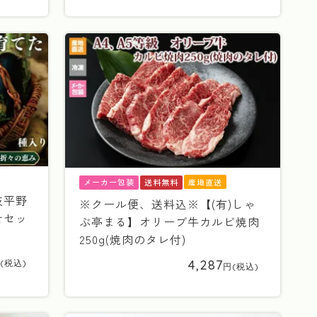
産地直送
メーカー包装
送料無料
岐平野
※クール便、送料込※【(有)しゃ
せセッ
ぶ亭まる】オリーブ牛カルビ焼肉
250g(焼肉のタレ付)
4,287