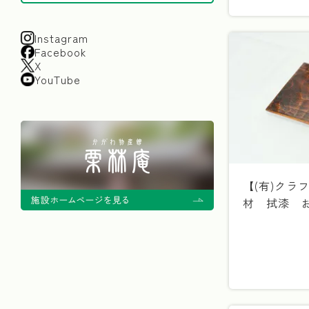
Instagram
Facebook
X
YouTube
【(有)クラ
材 拭漆 お