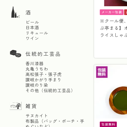
酒
メーカー包装
※クール便、
ビール
ぶ亭まる】
日本酒
リキュール
ライスしゃぶ
ワイン
伝統的工芸品
香川漆器
丸亀うちわ
高松張子・張子虎
讃岐かがり手まり
讃岐のり染
その他（伝統的工芸品）
雑貨
サヌカイト
布製品（バッグ・ポーチ・手
包装無料
ぬぐいなど）