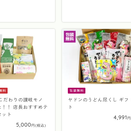
無料
包装無料
 こだわりの讃岐モノ
ヤドンのうどん尽くし ギフ
た！！ 店長おすすめテ
ト
セット
4,991
5,000