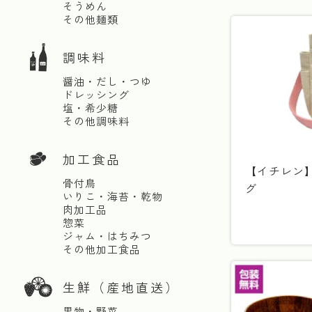
そうめん
その他麺類
調味料
醤油・だし・つゆ
ドレッシング
塩・希少糖
その他調味料
加工食品
【イチレン
骨付鳥
グ
いりこ・海苔・乾物
肉加工品
惣菜
ジャム・はちみつ
その他加工食品
生鮮（産地直送）
果物・野菜