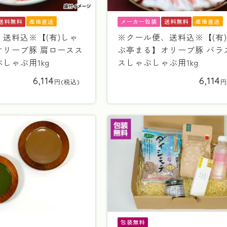
産地直送
産地直送
送料無料
メーカー包装
送料無料
送料込※【(有)しゃ
※クール便、送料込※【(有
オリーブ豚 肩ロースス
ぶ亭まる】オリーブ豚 バラ
しゃぶ用1kg
スしゃぶしゃぶ用1kg
6,114
6,114
包装無料