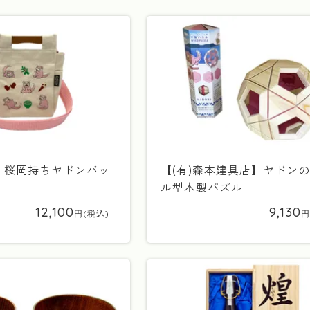
】桜岡持ちヤドンバッ
【(有)森本建具店】ヤドン
ル型木製パズル
12,100
9,130