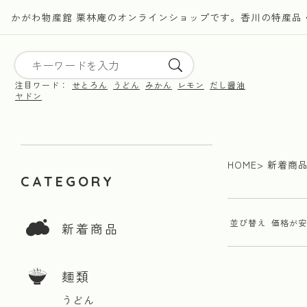
かがわ物産館 栗林庵のオンラインショップです。香川の特産品
注目ワード：
せとろん
うどん
みかん
レモン
だし醤油
ヤドン
HOME
新着商
CATEGORY
並び替え
価格が安
新着商品
麺類
うどん