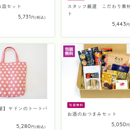
お皿セット
スタッフ厳選 こだわり素
ト
5,731
5,443
包装無料
野屋】ヤドンのトートバ
お酒のおつまみセット
5,050
5,280