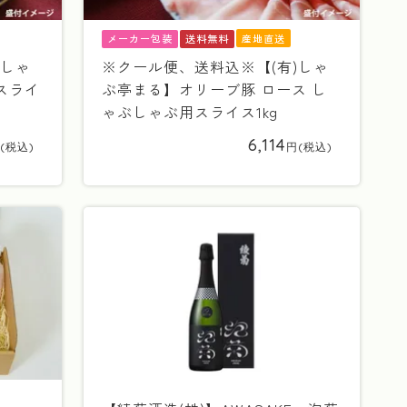
産地直送
メーカー包装
送料無料
)しゃ
※クール便、送料込※【(有)しゃ
スライ
ぶ亭まる】オリーブ豚 ロース し
ゃぶしゃぶ用スライス1kg
6,114