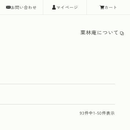
お問い合わせ
マイページ
カート
栗林庵について
93
件中
1
-
50
件表示