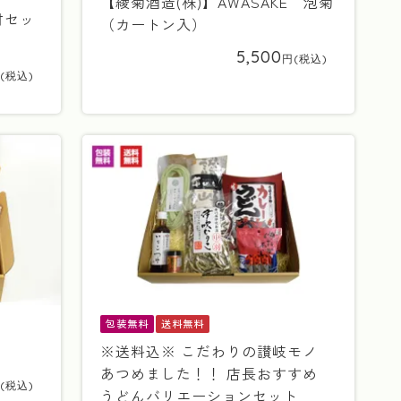
【綾菊酒造(株)】AWASAKE 泡菊
材セッ
（カートン入）
5,500
包装無料
送料無料
※送料込※ こだわりの讃岐モノ
あつめました！！ 店長おすすめ
うどんバリエーションセット