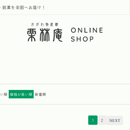
・銘菓を全国へお届け！
品
い順
価格が高い順
新着順
1
2