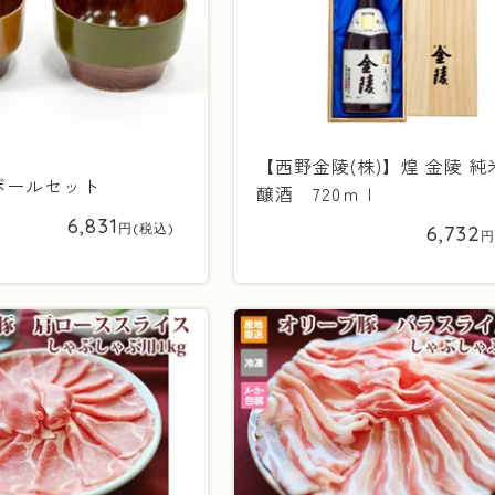
【西野金陵(株)】煌 金陵 
ボールセット
醸酒 720ｍｌ
6,831
6,732