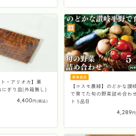
産地直送
フト・アリオカ】栗
【コスモ農緑】のどかな讃
にぎり皿(外箱無し)
で育てた旬の野菜詰め合わ
4,400
ト 5品目
4,289