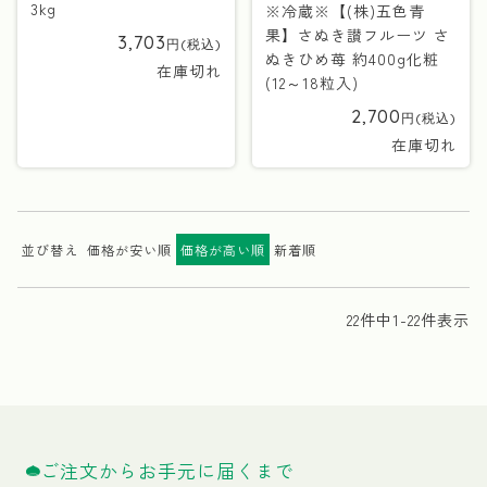
3kg
※冷蔵※【(株)五色青
果】さぬき讃フルーツ さ
3,703
ぬきひめ苺 約400g化粧
在庫切れ
(12～18粒入)
2,700
在庫切れ
並び替え
価格が安い順
価格が高い順
新着順
22
件中
1
-
22
件表示
ご注文からお手元に届くまで