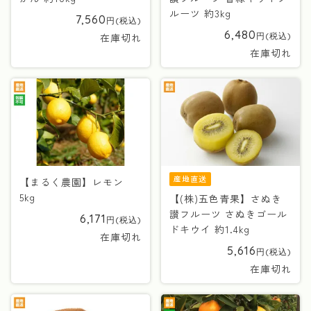
ルーツ 約3kg
7,560
6,480
在庫切れ
在庫切れ
産地直送
【まるく農園】レモン
5kg
【(株)五色青果】さぬき
讃フルーツ さぬきゴール
6,171
ドキウイ 約1.4kg
在庫切れ
5,616
在庫切れ