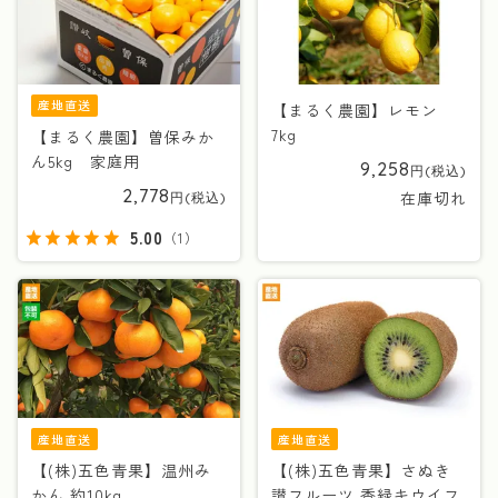
産地直送
【まるく農園】レモン
7kg
【まるく農園】曽保みか
ん5kg 家庭用
9,258
2,778
在庫切れ
5.00
（
1
）
産地直送
産地直送
【(株)五色青果】温州み
【(株)五色青果】さぬき
かん 約10kg
讃フルーツ 香緑キウイフ