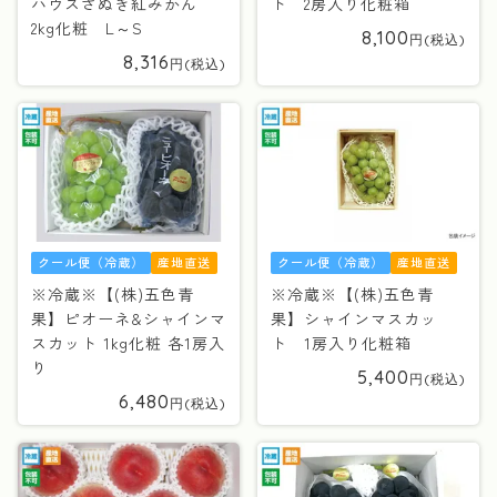
ハウスさぬき紅みかん
ト 2房入り化粧箱
2kg化粧 L～S
8,100
8,316
クール便（冷蔵）
産地直送
クール便（冷蔵）
産地直送
※冷蔵※【(株)五色青
※冷蔵※【(株)五色青
果】ピオーネ&シャインマ
果】シャインマスカッ
スカット 1kg化粧 各1房入
ト 1房入り化粧箱
り
5,400
6,480