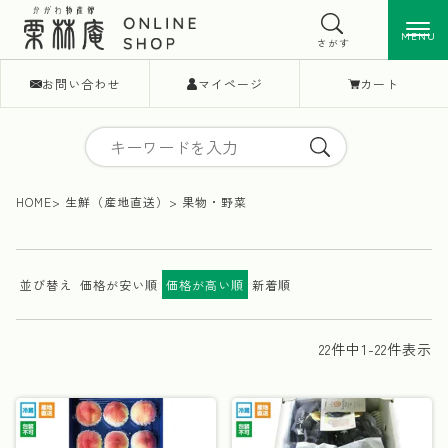
MENU
MENU
さがす
お問い合わせ
マイページ
カート
HOME
生鮮（産地直送）
果物・野菜
並び替え
価格が安い順
価格が高い順
新着順
22
件中
1
-
22
件表示