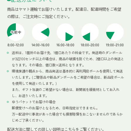
商品はヤマト運輸でお届けいたします。
配達日、配達時間をご希望
の際は、ご注文時にご指定ください。
送料は、1箇所のお届け先、1個口あたりの料金です。発送時のダンボール
が3辺100センチ以上の場合は、商品の破損を防ぐため、2個口以上の発送と
なります。その場合、個口数×送料となります。
環境保護の観点から、商品発送は基本的に再利用段ボールを使用して発送
いたします。(ご贈答品や新品ダンボールをご希望の場合は、新品段ボール
を使用して発送いたします。)
また、ギフト包装のご希望がない場合は、新聞紙を緩衝材としてお入れ
し、お送りいたします。
ゆうパケットでお届けの場合
郵便受けへのお届けとなるため、日時指定はできません。
万一配送中に事故があった場合でも損害賠償をおこないませんのであらか
じめご了承ください。
配送方法
に関しての詳しい説明はこちらをご覧ください。