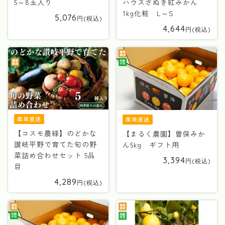
5～8玉入り
ハウスさぬき紅みかん
1kg化粧 L～S
5,076
4,644
産地直送
産地直送
【コスモ農緑】のどかな
【まるく農園】曽保みか
讃岐平野で育てた旬の野
ん5kg ギフト用
菜詰め合わせセット 5品
3,394
目
4,289