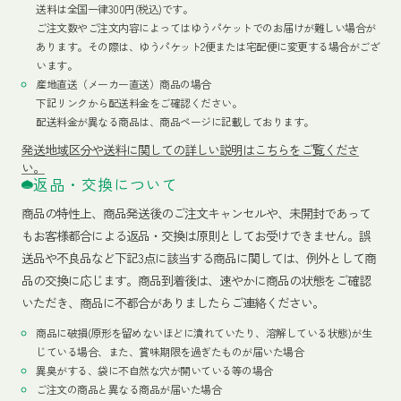
送料は全国一律300円(税込)です。
ご注文数やご注文内容によってはゆうパケットでのお届けが難しい場合が
あります。その際は、ゆうパケット2便または宅配便に変更する場合がござ
います。
産地直送（メーカー直送）商品の場合
下記リンクから配送料金をご確認ください。
配送料金が異なる商品は、商品ページに記載しております。
発送地域区分や送料に関しての詳しい説明はこちらをご覧くださ
い。
返品・交換について
商品の特性上、商品発送後のご注文キャンセルや、未開封であって
もお客様都合による返品・交換は原則としてお受けできません。誤
送品や不良品など下記3点に該当する商品に関しては、例外として商
品の交換に応じます。商品到着後は、速やかに商品の状態をご確認
いただき、商品に不都合がありましたらご連絡ください。
商品に破損(原形を留めないほどに潰れていたり、溶解している状態)が生
じている場合、また、賞味期限を過ぎたものが届いた場合
異臭がする、袋に不自然な穴が開いている等の場合
ご注文の商品と異なる商品が届いた場合