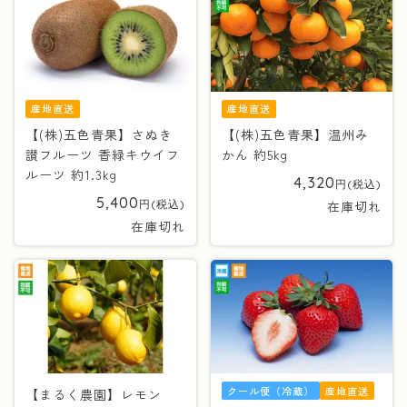
産地直送
産地直送
【(株)五色青果】さぬき
【(株)五色青果】温州み
讃フルーツ 香緑キウイフ
かん 約5kg
ルーツ 約1.3kg
4,320
5,400
在庫切れ
在庫切れ
クール便（冷蔵）
産地直送
【まるく農園】レモン