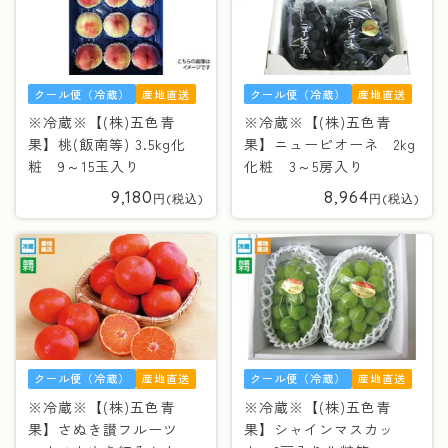
クール便（冷蔵）
産地直送
クール便（冷蔵）
産地直送
※冷蔵※【(株)五色青
※冷蔵※【(株)五色青
果】桃(飯南等) 3.5kg化
果】ニューピオーネ 2kg
粧 9～15玉入り
化粧 3～5房入り
9,180
8,964
クール便（冷蔵）
産地直送
クール便（冷蔵）
産地直送
※冷蔵※【(株)五色青
※冷蔵※【(株)五色青
果】さぬき讃フルーツ
果】シャインマスカッ