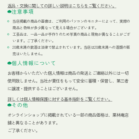
返品・交換に関しての詳しい説明はこちらをご覧ください。
注意事項
当店掲載の商品の画像は、ご利用のパソコンのモニターによって、実際の
商品と色味が多少異なって見える場合がございます。
工芸品は、一品一品が手作りのため写真の商品と現物が異なることがござ
います。ご了承ください。
20歳未満の飲酒は法律で禁止されています。当店は20歳未満への酒類の販
売はいたしません。
個人情報について
お客様からいただいた個人情報は商品の発送とご連絡以外には一切
使用致しません。当社が責任をもって安全に蓄積・保管し、第三者
に譲渡・提供することはございません。
詳しくは個人情報保護に対する基本指針をご覧ください。
その他
オンラインショップに掲載されている一部の商品価格は、栗林庵店
舗と異なることがあります。
ご了承ください。